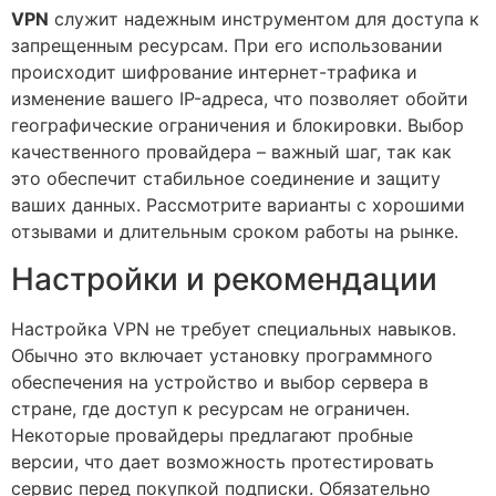
VPN
служит надежным инструментом для доступа к
запрещенным ресурсам. При его использовании
происходит шифрование интернет-трафика и
изменение вашего IP-адреса, что позволяет обойти
географические ограничения и блокировки. Выбор
качественного провайдера – важный шаг, так как
это обеспечит стабильное соединение и защиту
ваших данных. Рассмотрите варианты с хорошими
отзывами и длительным сроком работы на рынке.
Настройки и рекомендации
Настройка VPN не требует специальных навыков.
Обычно это включает установку программного
обеспечения на устройство и выбор сервера в
стране, где доступ к ресурсам не ограничен.
Некоторые провайдеры предлагают пробные
версии, что дает возможность протестировать
сервис перед покупкой подписки. Обязательно