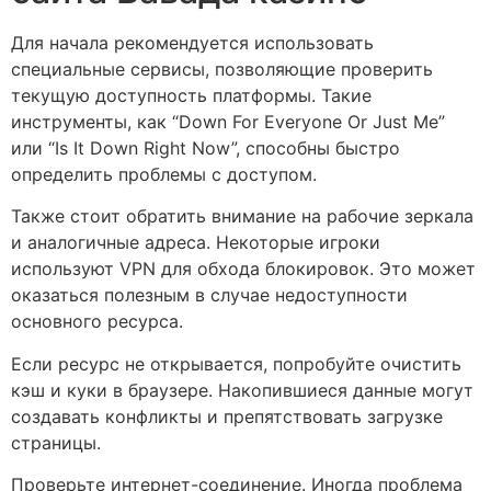
Для начала рекомендуется использовать
специальные сервисы, позволяющие проверить
текущую доступность платформы. Такие
инструменты, как “Down For Everyone Or Just Me”
или “Is It Down Right Now”, способны быстро
определить проблемы с доступом.
Также стоит обратить внимание на рабочие зеркала
и аналогичные адреса. Некоторые игроки
используют VPN для обхода блокировок. Это может
оказаться полезным в случае недоступности
основного ресурса.
Если ресурс не открывается, попробуйте очистить
кэш и куки в браузере. Накопившиеся данные могут
создавать конфликты и препятствовать загрузке
страницы.
Проверьте интернет-соединение. Иногда проблема