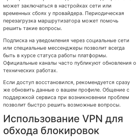
может заключаться в настройках сети или
временных сбоях у провайдера. Периодическая
перезагрузка маршрутизатора может помочь
решить такие вопросы.
Подписка на уведомления через социальные сети
или специальные мессенджеры позволит всегда
быть в курсе статуса работы платформы.
Официальные каналы часто публикуют обновления о
технических работах.
Если доступ восстановился, рекомендуется сразу
же обновить данные о вашем профиле. Общение с
поддержкой сервиса при возникновении проблем
позволит быстро решить возможные вопросы.
Использование VPN для
обхода блокировок