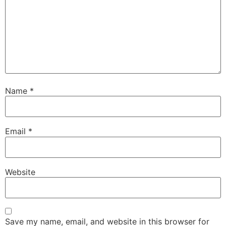
Name
*
Email
*
Website
Save my name, email, and website in this browser for