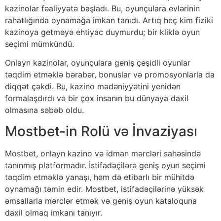
kazinolar fəaliyyətə başladı. Bu, oyunçulara evlərinin
rahatlığında oynamağa imkan tanıdı. Artıq heç kim fiziki
kazinoya getməyə ehtiyac duymurdu; bir kliklə oyun
seçimi mümkündü.
Onlayn kazinolar, oyunçulara geniş çeşidli oyunlar
təqdim etməklə bərabər, bonuslar və promosyonlarla da
diqqət çəkdi. Bu, kazino mədəniyyətini yenidən
formalaşdırdı və bir çox insanın bu dünyaya daxil
olmasına səbəb oldu.
Mostbet-in Rolü və İnvaziyası
Mostbet, onlayn kazino və idman mərcləri sahəsində
tanınmış platformadır. İstifadəçilərə geniş oyun seçimi
təqdim etməklə yanaşı, həm də etibarlı bir mühitdə
oynamağı təmin edir. Mostbet, istifadəçilərinə yüksək
əmsallarla mərclər etmək və geniş oyun kataloquna
daxil olmaq imkanı tanıyır.