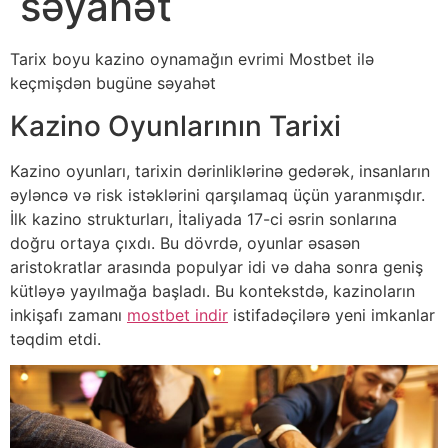
səyahət
Tarix boyu kazino oynamağın evrimi Mostbet ilə
keçmişdən bugüne səyahət
Kazino Oyunlarının Tarixi
Kazino oyunları, tarixin dərinliklərinə gedərək, insanların
əyləncə və risk istəklərini qarşılamaq üçün yaranmışdır.
İlk kazino strukturları, İtaliyada 17-ci əsrin sonlarına
doğru ortaya çıxdı. Bu dövrdə, oyunlar əsasən
aristokratlar arasında populyar idi və daha sonra geniş
kütləyə yayılmağa başladı. Bu kontekstdə, kazinoların
inkişafı zamanı
mostbet indir
istifadəçilərə yeni imkanlar
təqdim etdi.