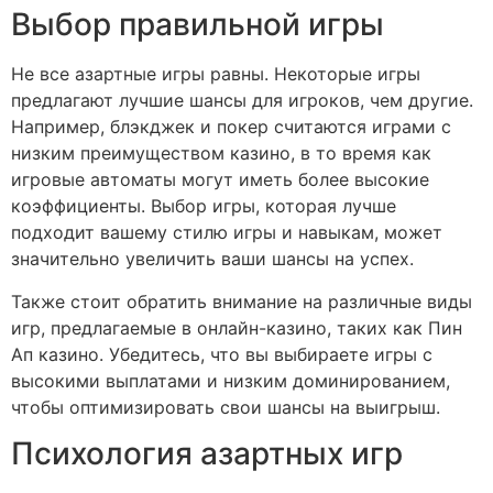
Выбор правильной игры
Не все азартные игры равны. Некоторые игры
предлагают лучшие шансы для игроков, чем другие.
Например, блэкджек и покер считаются играми с
низким преимуществом казино, в то время как
игровые автоматы могут иметь более высокие
коэффициенты. Выбор игры, которая лучше
подходит вашему стилю игры и навыкам, может
значительно увеличить ваши шансы на успех.
Также стоит обратить внимание на различные виды
игр, предлагаемые в онлайн-казино, таких как Пин
Ап казино. Убедитесь, что вы выбираете игры с
высокими выплатами и низким доминированием,
чтобы оптимизировать свои шансы на выигрыш.
Психология азартных игр