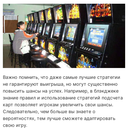
Важно помнить, что даже самые лучшие стратегии
не гарантируют выигрыша, но могут существенно
повысить шансы на успех. Например, в блэкджеке
знание правил и использование стратегий подсчета
карт позволяет игрокам увеличить свои шансы.
Следовательно, чем больше вы знаете о
вероятностях, тем лучше сможете адаптировать
свою игру.