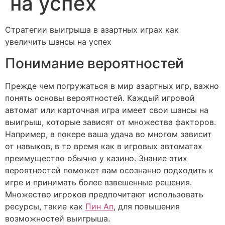
на успех
Стратегии выигрыша в азартных играх как
увеличить шансы на успех
Понимание вероятностей
Прежде чем погружаться в мир азартных игр, важно
понять основы вероятностей. Каждый игровой
автомат или карточная игра имеет свои шансы на
выигрыш, которые зависят от множества факторов.
Например, в покере ваша удача во многом зависит
от навыков, в то время как в игровых автоматах
преимущество обычно у казино. Знание этих
вероятностей поможет вам осознанно подходить к
игре и принимать более взвешенные решения.
Множество игроков предпочитают использовать
ресурсы, такие как
Пин Ап
, для повышения
возможностей выигрыша.