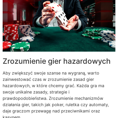
Zrozumienie gier hazardowych
Aby zwiększyć swoje szanse na wygraną, warto
zainwestować czas w zrozumienie zasad gier
hazardowych, w które chcemy grać. Każda gra ma
swoje unikalne zasady, strategie i
prawdopodobieństwa. Zrozumienie mechanizmów
działania gier, takich jak poker, ruletka czy automaty,
daje graczom przewagę nad przeciwnikami oraz
kasynem.