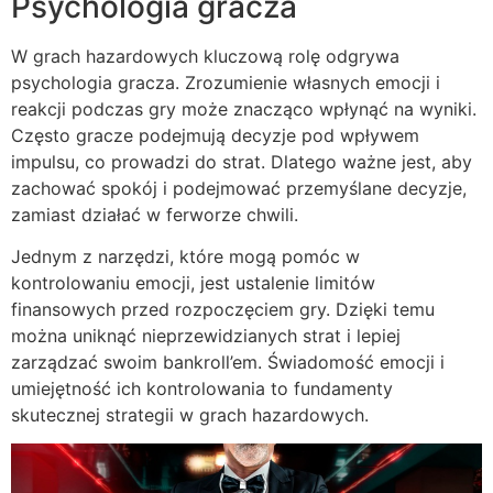
Psychologia gracza
W grach hazardowych kluczową rolę odgrywa
psychologia gracza. Zrozumienie własnych emocji i
reakcji podczas gry może znacząco wpłynąć na wyniki.
Często gracze podejmują decyzje pod wpływem
impulsu, co prowadzi do strat. Dlatego ważne jest, aby
zachować spokój i podejmować przemyślane decyzje,
zamiast działać w ferworze chwili.
Jednym z narzędzi, które mogą pomóc w
kontrolowaniu emocji, jest ustalenie limitów
finansowych przed rozpoczęciem gry. Dzięki temu
można uniknąć nieprzewidzianych strat i lepiej
zarządzać swoim bankroll’em. Świadomość emocji i
umiejętność ich kontrolowania to fundamenty
skutecznej strategii w grach hazardowych.