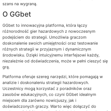
szans na wygraną.
O GGbet
GGbet to innowacyjna platforma, która łączy
różnorodność gier hazardowych z nowoczesnym
podejściem do strategii. Umożliwia graczom
doskonalenie swoich umiejętności oraz testowanie
różnych strategii w przyjaznym i dynamicznym
środowisku. Dzięki intuicyjnemu interfejsowi każdy,
niezależnie od doświadczenia, może w pełni cieszyć się
grą.
Platforma oferuje szereg narzędzi, które pomagają w
analizie i doskonaleniu strategii hazardowych.
Uczestnicy mogą korzystać z poradników oraz
zasobów edukacyjnych, co czyni GGbet idealnym
miejscem dla zarówno nowicjuszy, jak i
doświadczonych graczy. Warto więc dołączyć do