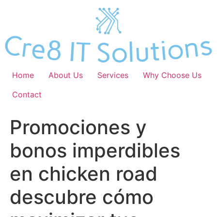
Skip
to
content
Home
About Us
Services
Why Choose Us
Contact
Promociones y
bonos imperdibles
en chicken road
descubre cómo