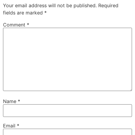
Your email address will not be published.
Required
fields are marked
*
Comment
*
Name
*
Email
*