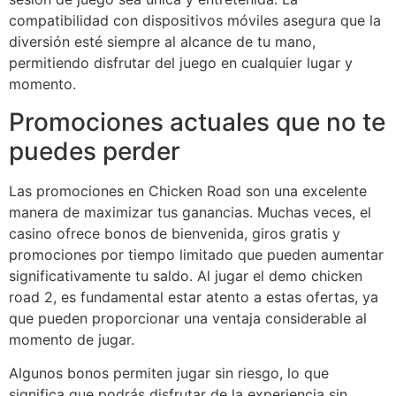
compatibilidad con dispositivos móviles asegura que la
diversión esté siempre al alcance de tu mano,
permitiendo disfrutar del juego en cualquier lugar y
momento.
Promociones actuales que no te
puedes perder
Las promociones en Chicken Road son una excelente
manera de maximizar tus ganancias. Muchas veces, el
casino ofrece bonos de bienvenida, giros gratis y
promociones por tiempo limitado que pueden aumentar
significativamente tu saldo. Al jugar el demo chicken
road 2, es fundamental estar atento a estas ofertas, ya
que pueden proporcionar una ventaja considerable al
momento de jugar.
Algunos bonos permiten jugar sin riesgo, lo que
significa que podrás disfrutar de la experiencia sin