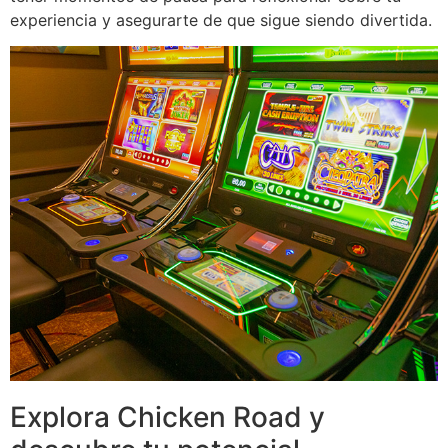
experiencia y asegurarte de que sigue siendo divertida.
Explora Chicken Road y