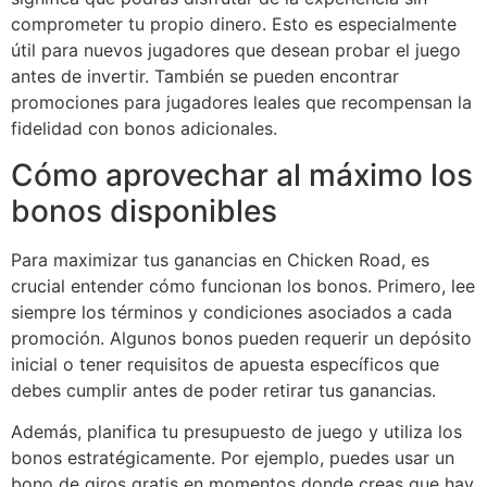
comprometer tu propio dinero. Esto es especialmente
útil para nuevos jugadores que desean probar el juego
antes de invertir. También se pueden encontrar
promociones para jugadores leales que recompensan la
fidelidad con bonos adicionales.
Cómo aprovechar al máximo los
bonos disponibles
Para maximizar tus ganancias en Chicken Road, es
crucial entender cómo funcionan los bonos. Primero, lee
siempre los términos y condiciones asociados a cada
promoción. Algunos bonos pueden requerir un depósito
inicial o tener requisitos de apuesta específicos que
debes cumplir antes de poder retirar tus ganancias.
Además, planifica tu presupuesto de juego y utiliza los
bonos estratégicamente. Por ejemplo, puedes usar un
bono de giros gratis en momentos donde creas que hay