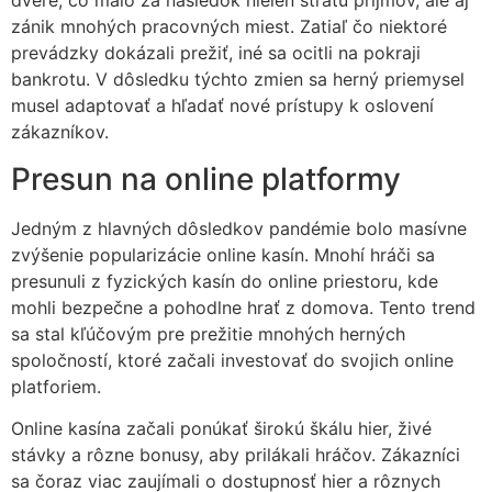
dvere, čo malo za následok nielen stratu príjmov, ale aj
zánik mnohých pracovných miest. Zatiaľ čo niektoré
prevádzky dokázali prežiť, iné sa ocitli na pokraji
bankrotu. V dôsledku týchto zmien sa herný priemysel
musel adaptovať a hľadať nové prístupy k oslovení
zákazníkov.
Presun na online platformy
Jedným z hlavných dôsledkov pandémie bolo masívne
zvýšenie popularizácie online kasín. Mnohí hráči sa
presunuli z fyzických kasín do online priestoru, kde
mohli bezpečne a pohodlne hrať z domova. Tento trend
sa stal kľúčovým pre prežitie mnohých herných
spoločností, ktoré začali investovať do svojich online
platforiem.
Online kasína začali ponúkať širokú škálu hier, živé
stávky a rôzne bonusy, aby prilákali hráčov. Zákazníci
sa čoraz viac zaujímali o dostupnosť hier a rôznych