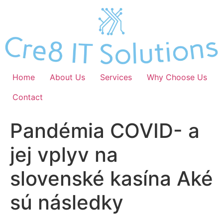
Skip
to
content
Home
About Us
Services
Why Choose Us
Contact
Pandémia COVID- a
jej vplyv na
slovenské kasína Aké
sú následky