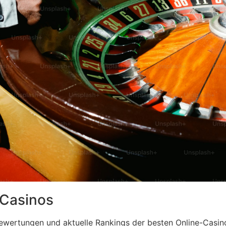
 Casinos
ewertungen und aktuelle Rankings der besten Online-Casino