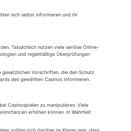
lten sich selbst informieren und ihr
den. Tatsächlich nutzen viele seriöse Online-
nologien und regelmäßige Überprüfungen
n gesetzlichen Vorschriften, die den Schutz
ndards des gewählten Casinos informieren.
bei Casinospielen zu manipulieren. Viele
ewinnchancen erhöhen können. In Wahrheit
eler sollten sich darüber im Klaren sein, dass