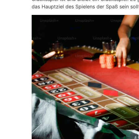
das Hauptziel des Spielens der Spaß sein soll