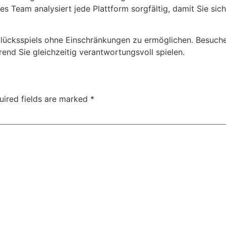
s Team analysiert jede Plattform sorgfältig, damit Sie sich
s Glücksspiels ohne Einschränkungen zu ermöglichen. Besuch
rend Sie gleichzeitig verantwortungsvoll spielen.
uired fields are marked
*