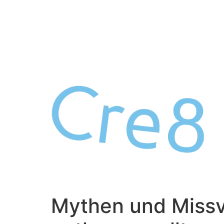
Skip
to
content
Mythen und Missve