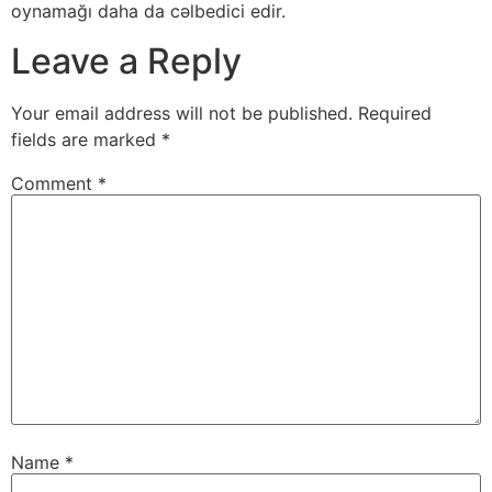
oynamağı daha da cəlbedici edir.
Leave a Reply
Your email address will not be published.
Required
fields are marked
*
Comment
*
Name
*