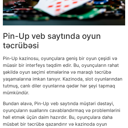
Pin-Up veb saytında oyun
təcrübəsi
Pin-Up kazinosu, oyunçulara geniş bir oyun çeşidi və
müasir bir interfeys təqdim edir. Bu, oyunçuların rahat
şəkildə oyun seçimi etmələrinə və maraqlı təcrübə
yaşamalarına imkan tanıyır. Kazinoda, slot oyunlarından
tutmuş, canlı diler oyunlarına qədər hər şeyi tapmaq
mümkündür.
Bundan əlavə, Pin-Up veb saytında müştəri dəstəyi,
oyunçuların suallarını cavablandırmaq və problemlərini
həll etmək üçün daim hazırdır. Bu, oyunçulara daha
müsbət bir təcrübə qazandırır və kazinoda oyun