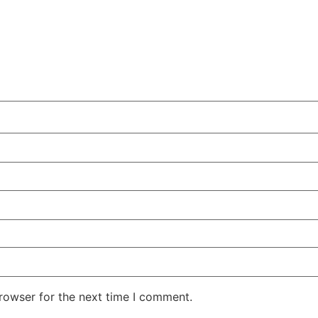
rowser for the next time I comment.