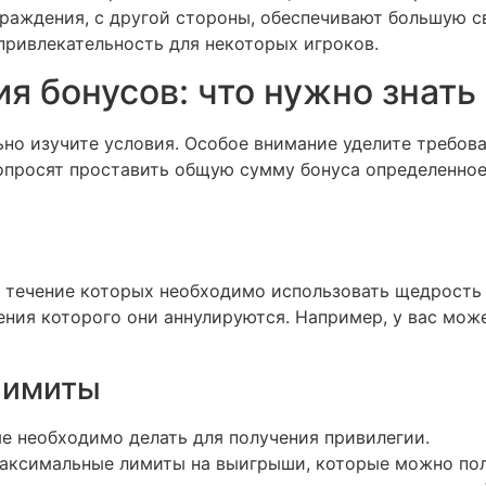
раждения, с другой стороны, обеспечивают большую св
привлекательность для некоторых игроков.
я бонусов: что нужно знать
но изучите условия. Особое внимание уделите требова
попросят проставить общую сумму бонуса определенное
в течение которых необходимо использовать щедрост
ения которого они аннулируются. Например, у вас мож
лимиты
е необходимо делать для получения привилегии.
аксимальные лимиты на выигрыши, которые можно полу