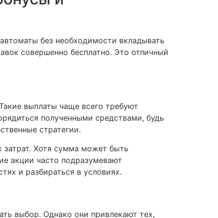
 автоматы без необходимости вкладывать
тавок совершенно бесплатно. Это отличный
 Такие выплаты чаще всего требуют
порядиться полученными средствами, будь
ственные стратегии.
 затрат. Хотя сумма может быть
кие акции часто подразумевают
тях и разбираться в условиях.
ть выбор. Однако они привлекают тех,