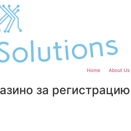
Home
About Us
азино за регистрацию