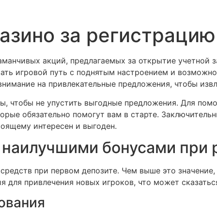
азино за регистрацию
анчивых акций, предлагаемых за открытие учетной з
чать игровой путь с поднятым настроением и возможн
внимание на привлекательные предложения, чтобы изв
ты, чтобы не упустить выгодные предложения. Для пом
торые обязательно помогут вам в старте. Заключитель
тоящему интересен и выгоден.
с наилучшими бонусами при 
средств при первом депозите. Чем выше это значение,
 для привлечения новых игроков, что может сказатьс
ования