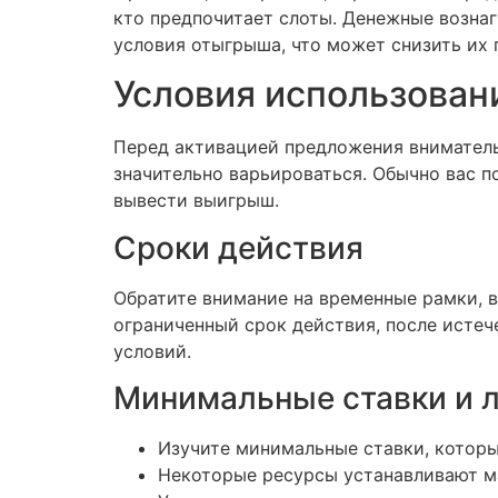
кто предпочитает слоты. Денежные вознаг
условия отыгрыша, что может снизить их 
Условия использовани
Перед активацией предложения вниматель
значительно варьироваться. Обычно вас 
вывести выигрыш.
Сроки действия
Обратите внимание на временные рамки, 
ограниченный срок действия, после истеч
условий.
Минимальные ставки и 
Изучите минимальные ставки, которы
Некоторые ресурсы устанавливают м