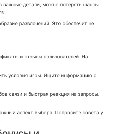
ив важные детали, можно потерять шансы
ие.
бразие развлечений. Это обеспечит не
ификаты и отзывы пользователей. На
шить условия игры. Ищите информацию о
бов связи и быстрая реакция на запросы.
ажный аспект выбора. Попросите совета у
.
бонусы и