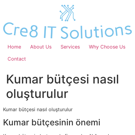
Skip
to
content
Home
About Us
Services
Why Choose Us
Contact
Kumar bütçesi nasıl
oluşturulur
Kumar bütçesi nasıl oluşturulur
Kumar bütçesinin önemi