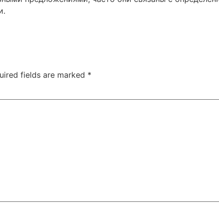
и.
uired fields are marked
*