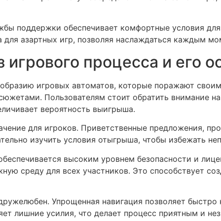
жбы поддержки обеспечивает комфортные условия для 
а для азартных игр, позволяя наслаждаться каждым мо
з игрового процесса и его 
ообразию игровых автоматов, которые поражают своим 
сюжетами. Пользователям стоит обратить внимание на
величивает вероятность выигрыша.
ачение для игроков. Приветственные предложения, пр
ательно изучить условия отыгрыша, чтобы избежать не
обеспечивается высоким уровнем безопасности и лице
ную среду для всех участников. Это способствует со
 дружелюбен. Упрощенная навигация позволяет быстро 
ет лишние усилия, что делает процесс приятным и не