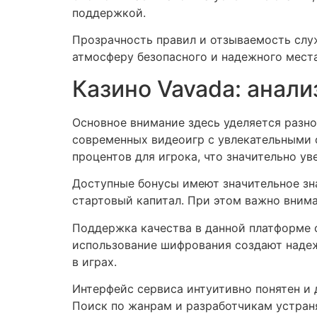
поддержкой.
Прозрачность правил и отзываемость слу
атмосферу безопасного и надежного мест
Казино Vavada: анали
Основное внимание здесь уделяется разн
современных видеоигр с увлекательными 
процентов для игрока, что значительно у
Доступные бонусы имеют значительное зн
стартовый капитал. При этом важно вним
Поддержка качества в данной платформе 
использование шифрования создают надеж
в играх.
Интерфейс сервиса интуитивно понятен и
Поиск по жанрам и разработчикам устраня