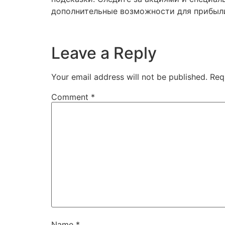
дополнительные возможности для прибыл
Leave a Reply
Your email address will not be published.
Req
Comment
*
Name
*