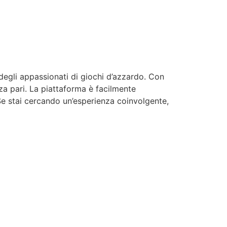
 degli appassionati di giochi d’azzardo. Con
nza pari. La piattaforma è facilmente
 Se stai cercando un’esperienza coinvolgente,