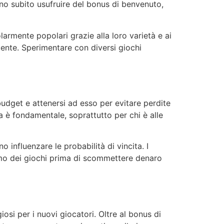
ono subito usufruire del bonus di benvenuto,
olarmente popolari grazie alla loro varietà e ai
gente. Sperimentare con diversi giochi
budget e attenersi ad esso per evitare perdite
a è fondamentale, soprattutto per chi è alle
 influenzare le probabilità di vincita. I
demo dei giochi prima di scommettere denaro
 per i nuovi giocatori. Oltre al bonus di