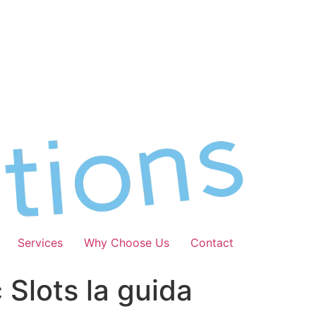
Services
Why Choose Us
Contact
 Slots la guida