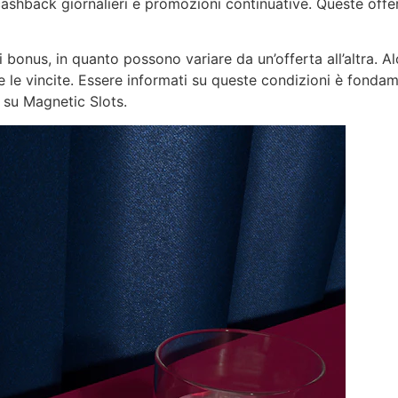
cashback giornalieri e promozioni continuative. Queste offe
i bonus, in quanto possono variare da un’offerta all’altra. 
le vincite. Essere informati su queste condizioni è fondam
a su Magnetic Slots.