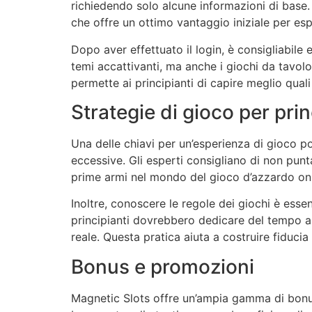
richiedendo solo alcune informazioni di base.
che offre un ottimo vantaggio iniziale per espl
Dopo aver effettuato il login, è consigliabile 
temi accattivanti, ma anche i giochi da tavol
permette ai principianti di capire meglio qual
Strategie di gioco per prin
Una delle chiavi per un’esperienza di gioco po
eccessive. Gli esperti consigliano di non punt
prime armi nel mondo del gioco d’azzardo onl
Inoltre, conoscere le regole dei giochi è esse
principianti dovrebbero dedicare del tempo a 
reale. Questa pratica aiuta a costruire fiduci
Bonus e promozioni
Magnetic Slots offre un’ampia gamma di bonus