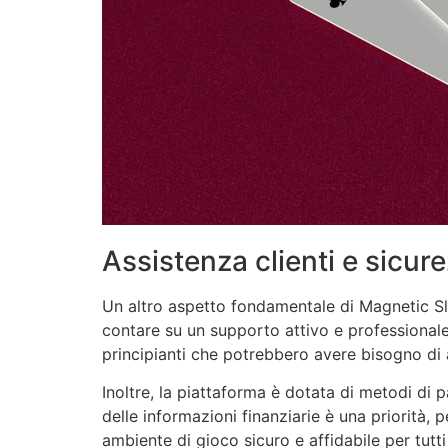
Assistenza clienti e sicur
Un altro aspetto fondamentale di Magnetic Slot
contare su un supporto attivo e professionale,
principianti che potrebbero avere bisogno di 
Inoltre, la piattaforma è dotata di metodi di 
delle informazioni finanziarie è una priorità, 
ambiente di gioco sicuro e affidabile per tutti 