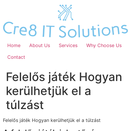
Skip
to
content
Home
About Us
Services
Why Choose Us
Contact
Felelős játék Hogyan
kerülhetjük el a
túlzást
Felelős játék Hogyan kerülhetjük el a túlzást