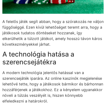
A felelős játék segít abban, hogy a szórakozás ne váljon
függőséggé. Ezen kívül lehetőséget teremt arra, hogy a
játékosok tudatos döntéseket hozzanak, így
elkerülhetik a túlzott játékot, amely hosszú távon káros
következményekkel járhat.
A technológia hatása a
szerencsejátékra
A modern technológia jelentős hatással van a
szerencsejáték iparára. Az online kaszinók megjelenése
lehetővé tette, hogy a játékosok bármikor és bárhonnan
hozzáférjenek a játékokhoz. Ez a kényelem ugyanakkor
növeli a túlzás veszélyét is, hiszen könnyebb
elfeledkezni a határokról.