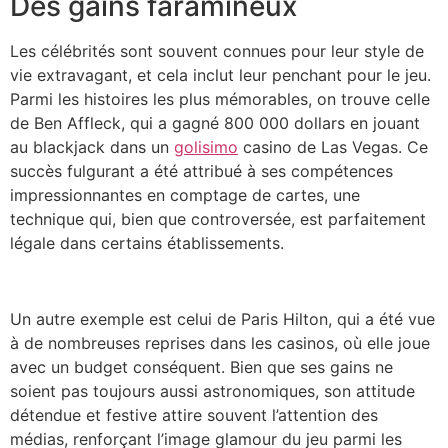
Des gains faramineux
Les célébrités sont souvent connues pour leur style de
vie extravagant, et cela inclut leur penchant pour le jeu.
Parmi les histoires les plus mémorables, on trouve celle
de Ben Affleck, qui a gagné 800 000 dollars en jouant
au blackjack dans un
golisimo
casino de Las Vegas. Ce
succès fulgurant a été attribué à ses compétences
impressionnantes en comptage de cartes, une
technique qui, bien que controversée, est parfaitement
légale dans certains établissements.
Un autre exemple est celui de Paris Hilton, qui a été vue
à de nombreuses reprises dans les casinos, où elle joue
avec un budget conséquent. Bien que ses gains ne
soient pas toujours aussi astronomiques, son attitude
détendue et festive attire souvent l’attention des
médias, renforçant l’image glamour du jeu parmi les