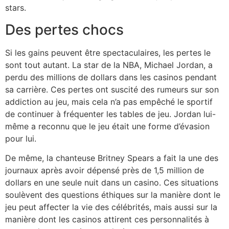
stars.
Des pertes chocs
Si les gains peuvent être spectaculaires, les pertes le
sont tout autant. La star de la NBA, Michael Jordan, a
perdu des millions de dollars dans les casinos pendant
sa carrière. Ces pertes ont suscité des rumeurs sur son
addiction au jeu, mais cela n’a pas empêché le sportif
de continuer à fréquenter les tables de jeu. Jordan lui-
même a reconnu que le jeu était une forme d’évasion
pour lui.
De même, la chanteuse Britney Spears a fait la une des
journaux après avoir dépensé près de 1,5 million de
dollars en une seule nuit dans un casino. Ces situations
soulèvent des questions éthiques sur la manière dont le
jeu peut affecter la vie des célébrités, mais aussi sur la
manière dont les casinos attirent ces personnalités à