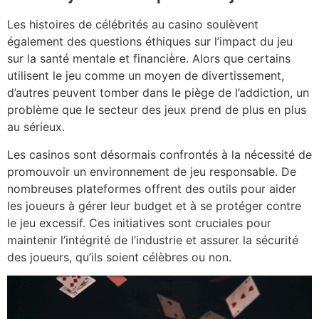
Les histoires de célébrités au casino soulèvent
également des questions éthiques sur l’impact du jeu
sur la santé mentale et financière. Alors que certains
utilisent le jeu comme un moyen de divertissement,
d’autres peuvent tomber dans le piège de l’addiction, un
problème que le secteur des jeux prend de plus en plus
au sérieux.
Les casinos sont désormais confrontés à la nécessité de
promouvoir un environnement de jeu responsable. De
nombreuses plateformes offrent des outils pour aider
les joueurs à gérer leur budget et à se protéger contre
le jeu excessif. Ces initiatives sont cruciales pour
maintenir l’intégrité de l’industrie et assurer la sécurité
des joueurs, qu’ils soient célèbres ou non.