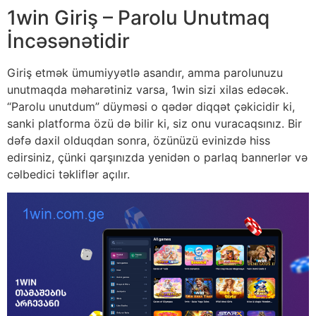
1win Giriş – Parolu Unutmaq
İncəsənətidir
Giriş etmək ümumiyyətlə asandır, amma parolunuzu
unutmaqda məharətiniz varsa, 1win sizi xilas edəcək.
“Parolu unutdum” düyməsi o qədər diqqət çəkicidir ki,
sanki platforma özü də bilir ki, siz onu vuracaqsınız. Bir
dəfə daxil olduqdan sonra, özünüzü evinizdə hiss
edirsiniz, çünki qarşınızda yenidən o parlaq bannerlər və
cəlbedici təkliflər açılır.