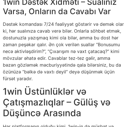
1win Dəstək Xidməti – Sualınız
Varsa, Onların da Cavabı Var
Dəstək komandası 7/24 fəaliyyət göstərir və demək olar
ki, hər sualınıza cavab verə bilər. Onlarla söhbət etmək,
dostunuzla yazışmaq kimi ola bilər, amma bu dost hər
zaman peşəkar qalır. Ən çok verilən suallar “Bonusumu
necə aktivləşdirim?”, “Çıxarışım nə vaxt çatacaq?” kimi
mövzular əhatə edir. Cavablar tez-tez gəlir, amma
bəzən gözləmək məcburiyyətində qala bilərsiniz, bu da
özünüzə “bəlkə də vaxtı deyil” deyə düşünmək üçün
fürsət yaradır.
1win Üstünlüklər və
Çatışmazlıqlar – Gülüş və
Düşüncə Arasında
Hər platformanın olduğu kimi, 1win-in də müsbət və