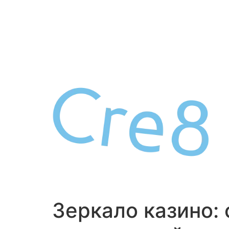
Skip
to
content
Зеркало казино: 