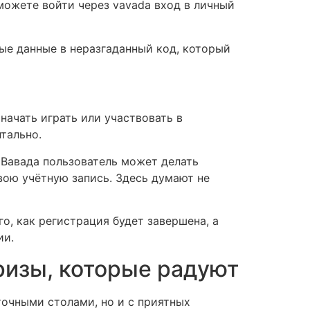
можете войти через vavada вход в личный
е данные в неразгаданный код, который
начать играть или участвовать в
тально.
В Вавада пользователь может делать
вою учётную запись. Здесь думают не
о, как регистрация будет завершена, а
ии.
ризы, которые радуют
точными столами, но и с приятных