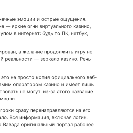
онечные эмоции и острые ощущения.
не — яркие огни виртуального казино,
пом в интернет: будь то ПК, нетбук,
кирован, а желание продолжить игру не
ой реальности — зеркало казино. Речь
 это не просто копия официального веб-
 самим оператором казино и имеет лишь
овать не могут, из-за этого название
имволы.
игроки сразу перенаправляются на его
ало. Вся информация, включая логин,
то Вавада оригинальный портал рабочее