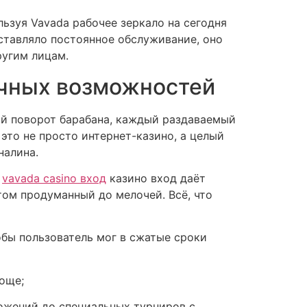
ьзуя Vavada рабочее зеркало на сегодня
оставляло постоянное обслуживание, оно
ругим лицам.
ничных возможностей
ый поворот барабана, каждый раздаваемый
это не просто интернет-казино, а целый
налина.
.
vavada casino вход
казино вход даёт
том продуманный до мелочей. Всё, что
обы пользователь мог в сжатые сроки
още;
ожений до специальных турниров с