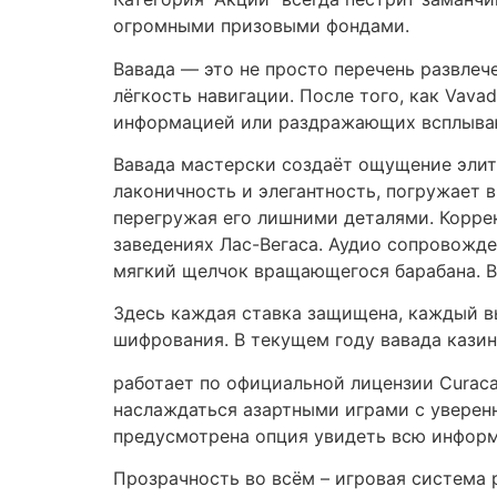
огромными призовыми фондами.
Вавада — это не просто перечень развлеч
лёгкость навигации. После того, как Vav
информацией или раздражающих всплываю
Вавада мастерски создаёт ощущение элитн
лаконичность и элегантность, погружает в
перегружая его лишними деталями. Коррек
заведениях Лас-Вегаса. Аудио сопровожде
мягкий щелчок вращающегося барабана. Ва
Здесь каждая ставка защищена, каждый в
шифрования. В текущем году вавада казин
работает по официальной лицензии Curac
наслаждаться азартными играми с уверенн
предусмотрена опция увидеть всю инфор
Прозрачность во всём – игровая система 