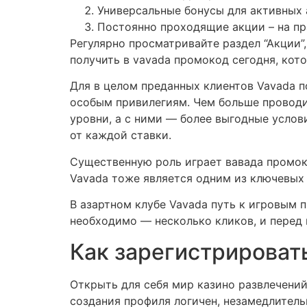
Универсальные бонусы для активных 
Постоянно проходящие акции – на пр
Регулярно просматривайте раздел “Акции”
получить в vavada промокод сегодня, кот
Для в целом преданных клиентов Vavada п
особым привилегиям. Чем больше проводит
уровни, а с ними — более выгодные услов
от каждой ставки.
Существенную роль играет вавада промоко
Vavada тоже является одним из ключевых 
В азартном клубе Vavada путь к игровым 
необходимо — несколько кликов, и перед
Как зарегистрировать
Открыть для себя мир казино развлечени
создания профиля логичен, незамедлитель