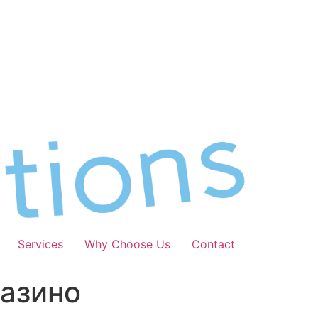
Services
Why Choose Us
Contact
казино