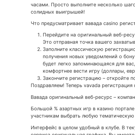
часами. Просто выполните несколько шаго
солидных выигрышей!
Что предусматривает вавада casino регис
Перейдите на оригинальный веб-ресур
Это отправная точка вашего захваты
Заполните классическую регистрацио
получения новых уведомлений о бону
будет легко запоминающаяся для вас,
комфортнее вести игру (доллары, евр
Закончите регистрацию – откройте по
Поздравляем! Теперь vavada регистрация 
Вавада оригинальный веб-ресурс – компа
Большой % азартных игр в казино портале
участникам выбрать любую тематическую и
Интерфейс в целом удобный в клубе. В те
сервиса оригинальная графика. Вы имеете