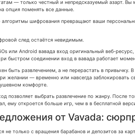
атам — только честный и непредсказуемый азарт. Вы 
на опция поменять все данные.
 алгоритмы шифрования превращают ваши персональны
фровой след остаётся невидимым.
iOs или Android вавада вход оригинальный веб-ресурс, 
При быстром соединении вход в вавада работает момен
ен быть развлечением, а не перерастать в привычку. 
при желании — временно или навсегда заблокировать с
душевном комфорте.
од позволяет выбрать развлечение по жанру. После тог
ал, ему откроется больше игр, чем в в бесплатной верс
дложения от Vavada: сюрп
я не только с вращения барабанов и депозитов за кар