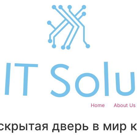
Home
About Us
скрытая дверь в мир 