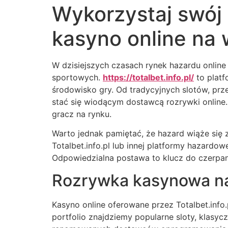
Wykorzystaj swój p
kasyno online na 
W dzisiejszych czasach rynek hazardu online
sportowych.
https://totalbet.info.pl/
to platf
środowisko gry. Od tradycyjnych slotów, prz
stać się wiodącym dostawcą rozrywki online. 
gracz na rynku.
Warto jednak pamiętać, że hazard wiąże się 
Totalbet.info.pl lub innej platformy hazardow
Odpowiedzialna postawa to klucz do czerpani
Rozrywka kasynowa na 
Kasyno online oferowane przez Totalbet.info
portfolio znajdziemy popularne sloty, klasycz