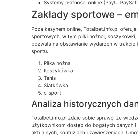
Systemy płatności online (PayU, PaySaf
Zakłady sportowe – e
Poza kasynem online, Totalbet.info.pl oferu
sportowych, w tym piłki nożnej, koszykówki, 
pozwala na obstawianie wydarzeń w trakcie i
sportu.
Piłka nożna
Koszykówka
Tenis
Siatkówka
e-sport
Analiza historycznych dan
Totalbet.info.pl zdaje sobie sprawę, że wie
użytkownikom dostęp do bogatych danych i s
aktualnych, kontuzjach i zawieszeniach. Umoż