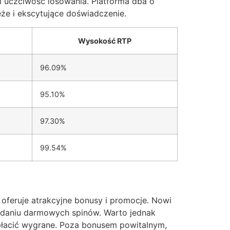
 uczciwość losowania. Platforma dba o
eże i ekscytujące doświadczenie.
Wysokość RTP
96.09%
95.10%
97.30%
99.54%
 oferuje atrakcyjne bonusy i promocje. Nowi
dodaniu darmowych spinów. Warto jednak
ypłacić wygrane. Poza bonusem powitalnym,