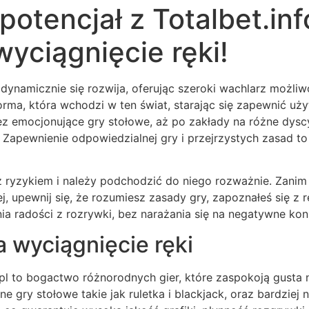
otencjał z Totalbet.info
wyciągnięcie ręki!
 dynamicznie się rozwija, oferując szeroki wachlarz możli
orma, która wchodzi w ten świat, starając się zapewnić u
ez emocjonujące gry stołowe, aż po zakłady na różne dyscy
Zapewnienie odpowiedzialnej gry i przejrzystych zasad to p
z ryzykiem i należy podchodzić do niego rozważnie. Zanim 
ej, upewnij się, że rozumiesz zasady gry, zapoznałeś się z r
a radości z rozrywki, bez narażania się na negatywne ko
wyciągnięcie ręki
.pl to bogactwo różnorodnych gier, które zaspokoją gusta
ne gry stołowe takie jak ruletka i blackjack, oraz bardziej