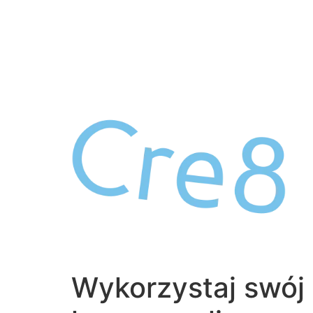
Skip
to
content
Wykorzystaj swój p