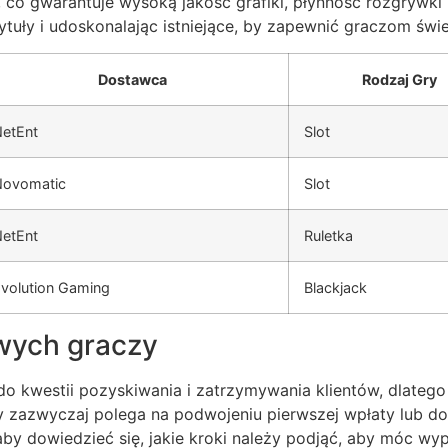
gwarantuje wysoką jakość grafiki, płynność rozgrywki i
tytuły i udoskonalając istniejące, by zapewnić graczom świ
Dostawca
Rodzaj Gry
etEnt
Slot
Novomatic
Slot
etEnt
Ruletka
volution Gaming
Blackjack
wych graczy
do kwestii pozyskiwania i zatrzymywania klientów, dlatego
ry zazwyczaj polega na podwojeniu pierwszej wpłaty lub 
by dowiedzieć się, jakie kroki należy podjąć, aby móc w