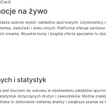
eCard)
mocje na żywo
je także szeroki wybór zakładów sportowych. Użytkownicy 
tenisa, siatkówki i wielu innych. Platforma oferuje zarów
ch trwania. Wysokie kursy i bogata oferta specjalna to do
ych i statystyk
dza jest kluczem do sukcesu w obstawianiu zakładów sport
tatystyk dotyczących drużyn i zawodników. Można znaleźć 
liwia to dokonanie rzetelnej analizy i zwiększa szanse na 