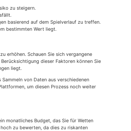
iko zu steigern.
fällt.
en basierend auf dem Spielverlauf zu treffen.
em bestimmten Wert liegt.
n zu erhöhen. Schauen Sie sich vergangene
 Berücksichtigung dieser Faktoren können Sie
gen liegt.
das Sammeln von Daten aus verschiedenen
 Plattformen, um diesen Prozess noch weiter
 ein monatliches Budget, das Sie für Wetten
 hoch zu bewerten, da dies zu riskanten