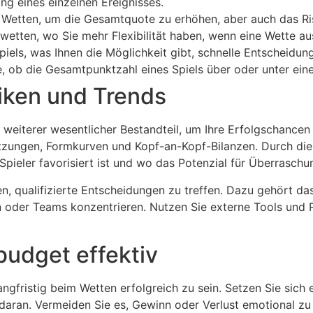
g eines einzelnen Ereignisses.
Wetten, um die Gesamtquote zu erhöhen, aber auch das Ris
etten, wo Sie mehr Flexibilität haben, wenn eine Wette aus
els, was Ihnen die Möglichkeit gibt, schnelle Entscheidung
, ob die Gesamtpunktzahl eines Spiels über oder unter ein
tiken und Trends
in weiterer wesentlicher Bestandteil, um Ihre Erfolgschance
etzungen, Formkurven und Kopf-an-Kopf-Bilanzen. Durch die
ieler favorisiert ist und wo das Potenzial für Überraschun
en, qualifizierte Entscheidungen zu treffen. Dazu gehört 
ern oder Teams konzentrieren. Nutzen Sie externe Tools und
budget effektiv
angfristig beim Wetten erfolgreich zu sein. Setzen Sie sich
 daran. Vermeiden Sie es, Gewinn oder Verlust emotional zu