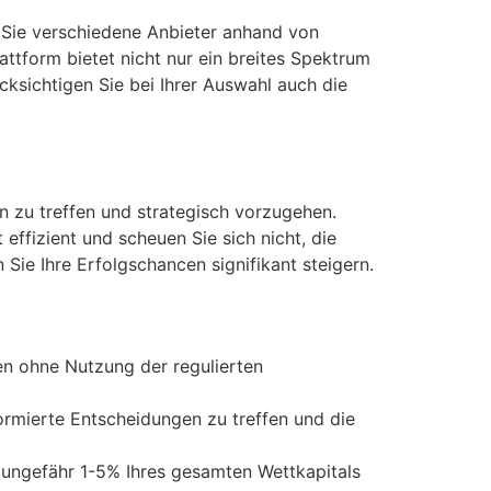
n Sie verschiedene Anbieter anhand von
ttform bietet nicht nur ein breites Spektrum
ksichtigen Sie bei Ihrer Auswahl auch die
n zu treffen und strategisch vorzugehen.
effizient und scheuen Sie sich nicht, die
Sie Ihre Erfolgschancen signifikant steigern.
en ohne Nutzung der regulierten
formierte Entscheidungen zu treffen und die
 ungefähr 1-5% Ihres gesamten Wettkapitals