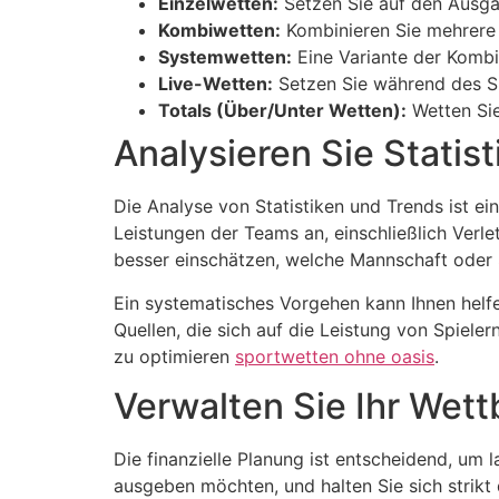
Einzelwetten:
Setzen Sie auf den Ausgan
Kombiwetten:
Kombinieren Sie mehrere 
Systemwetten:
Eine Variante der Kombiw
Live-Wetten:
Setzen Sie während des Spi
Totals (Über/Unter Wetten):
Wetten Sie
Analysieren Sie Statis
Die Analyse von Statistiken und Trends ist e
Leistungen der Teams an, einschließlich Verl
besser einschätzen, welche Mannschaft oder Sp
Ein systematisches Vorgehen kann Ihnen helf
Quellen, die sich auf die Leistung von Spiel
zu optimieren
sportwetten ohne oasis
.
Verwalten Sie Ihr Wett
Die finanzielle Planung ist entscheidend, um l
ausgeben möchten, und halten Sie sich strikt