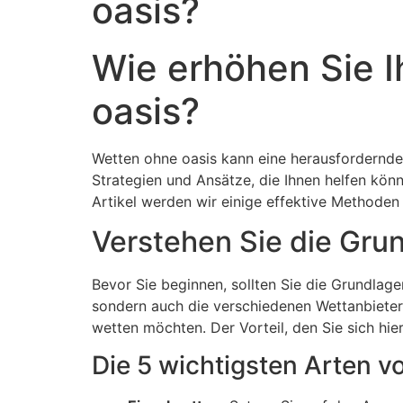
oasis?
Wie erhöhen Sie 
oasis?
Wetten ohne oasis kann eine herausfordernde,
Strategien und Ansätze, die Ihnen helfen könn
Artikel werden wir einige effektive Methoden
Verstehen Sie die Gru
Bevor Sie beginnen, sollten Sie die Grundlage
sondern auch die verschiedenen Wettanbieter 
wetten möchten. Der Vorteil, den Sie sich hier
Die 5 wichtigsten Arten v