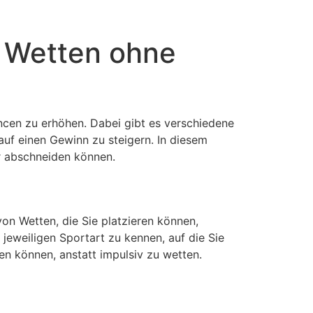
i Wetten ohne
ncen zu erhöhen. Dabei gibt es verschiedene
auf einen Gewinn zu steigern. In diesem
r abschneiden können.
von Wetten, die Sie platzieren können,
jeweiligen Sportart zu kennen, auf die Sie
fen können, anstatt impulsiv zu wetten.