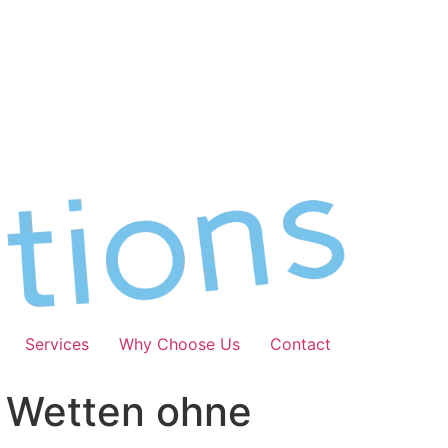
Services
Why Choose Us
Contact
i Wetten ohne