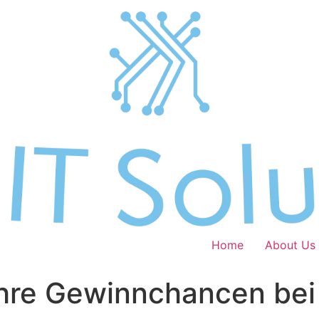
Home
About Us
Ihre Gewinnchancen be