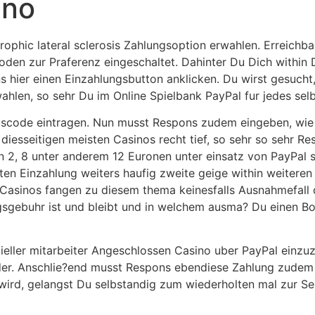
ino
ophic lateral sclerosis Zahlungsoption erwahlen. Erreichb
en zur Praferenz eingeschaltet. Dahinter Du Dich within 
ns hier einen Einzahlungsbutton anklicken. Du wirst gesuc
hlen, so sehr Du im Online Spielbank PayPal fur jedes selb
nuscode eintragen. Nun musst Respons zudem eingeben, wie
diesseitigen meisten Casinos recht tief, so sehr so sehr R
2, 8 unter anderem 12 Euronen unter einsatz von PayPal sp
en Einzahlung weiters haufig zweite geige within weitere
asinos fangen zu diesem thema keinesfalls Ausnahmefall da
gsgebuhr ist und bleibt und in welchem ausma? Du einen Bo
izieller mitarbeiter Angeschlossen Casino uber PayPal einz
er. Anschlie?end musst Respons ebendiese Zahlung zudem m
wird, gelangst Du selbstandig zum wiederholten mal zur Se