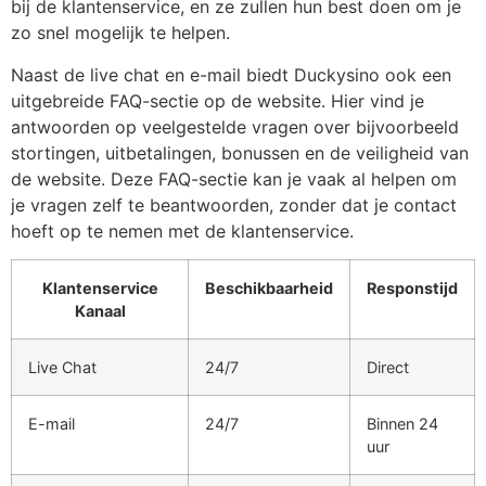
bij de klantenservice, en ze zullen hun best doen om je
zo snel mogelijk te helpen.
Naast de live chat en e-mail biedt Duckysino ook een
uitgebreide FAQ-sectie op de website. Hier vind je
antwoorden op veelgestelde vragen over bijvoorbeeld
stortingen, uitbetalingen, bonussen en de veiligheid van
de website. Deze FAQ-sectie kan je vaak al helpen om
je vragen zelf te beantwoorden, zonder dat je contact
hoeft op te nemen met de klantenservice.
Klantenservice
Beschikbaarheid
Responstijd
Kanaal
Live Chat
24/7
Direct
E-mail
24/7
Binnen 24
uur