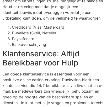
ernaar om uitbetalingen zo snel mogelijk af te handelen.
Houd er rekening mee dat je mogelijk een
identiteitsbewijs moet overleggen voordat je een
uitbetaling kunt doen, om de veiligheid te waarborgen.
Creditcard (Visa, Mastercard)
E-wallets (Skrill, Neteller)
Paysafecard
Bankoverschrijving
Klantenservice: Altijd
Bereikbaar voor Hulp
Een goede klantenservice is essentieel voor een
positieve online casino ervaring. Duckysino biedt een
klantenservice die 24/7 bereikbaar is via live chat en e-
mail. De medewerkers zijn vriendelijk, behulpzaam en
goed op de hoogte van de beschikbare spellen en
diensten. Je kunt met al je vragen en problemen terecht