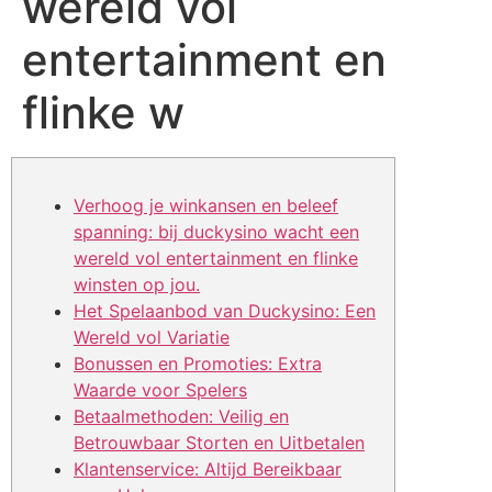
wereld vol
entertainment en
flinke w
Verhoog je winkansen en beleef
spanning: bij duckysino wacht een
wereld vol entertainment en flinke
winsten op jou.
Het Spelaanbod van Duckysino: Een
Wereld vol Variatie
Bonussen en Promoties: Extra
Waarde voor Spelers
Betaalmethoden: Veilig en
Betrouwbaar Storten en Uitbetalen
Klantenservice: Altijd Bereikbaar