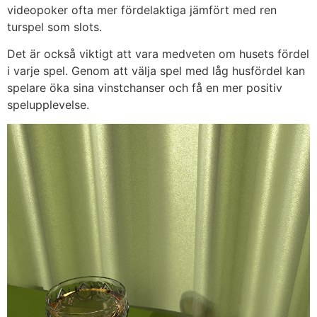
videopoker ofta mer fördelaktiga jämfört med ren
turspel som slots.
Det är också viktigt att vara medveten om husets fördel
i varje spel. Genom att välja spel med låg husfördel kan
spelare öka sina vinstchanser och få en mer positiv
spelupplevelse.