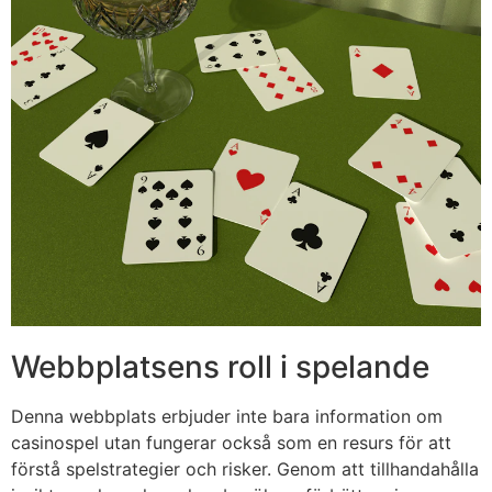
Webbplatsens roll i spelande
Denna webbplats erbjuder inte bara information om
casinospel utan fungerar också som en resurs för att
förstå spelstrategier och risker. Genom att tillhandahålla