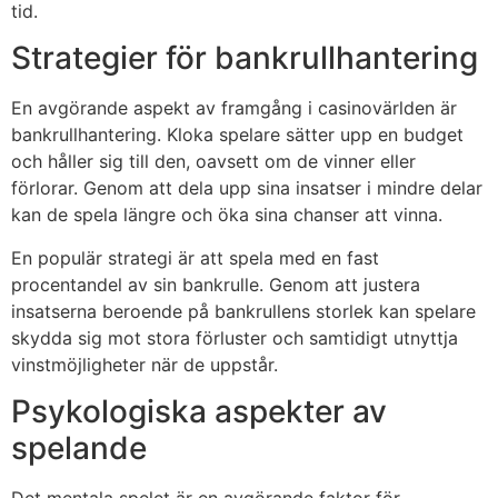
tid.
Strategier för bankrullhantering
En avgörande aspekt av framgång i casinovärlden är
bankrullhantering. Kloka spelare sätter upp en budget
och håller sig till den, oavsett om de vinner eller
förlorar. Genom att dela upp sina insatser i mindre delar
kan de spela längre och öka sina chanser att vinna.
En populär strategi är att spela med en fast
procentandel av sin bankrulle. Genom att justera
insatserna beroende på bankrullens storlek kan spelare
skydda sig mot stora förluster och samtidigt utnyttja
vinstmöjligheter när de uppstår.
Psykologiska aspekter av
spelande