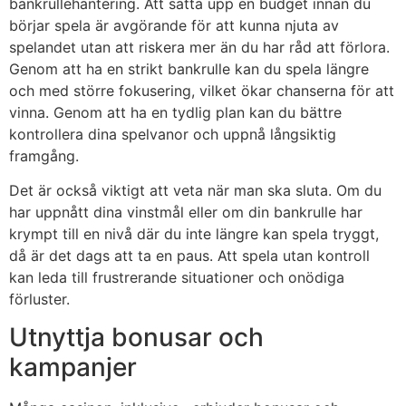
bankrullehantering. Att sätta upp en budget innan du
börjar spela är avgörande för att kunna njuta av
spelandet utan att riskera mer än du har råd att förlora.
Genom att ha en strikt bankrulle kan du spela längre
och med större fokusering, vilket ökar chanserna för att
vinna. Genom att ha en tydlig plan kan du bättre
kontrollera dina spelvanor och uppnå långsiktig
framgång.
Det är också viktigt att veta när man ska sluta. Om du
har uppnått dina vinstmål eller om din bankrulle har
krympt till en nivå där du inte längre kan spela tryggt,
då är det dags att ta en paus. Att spela utan kontroll
kan leda till frustrerande situationer och onödiga
förluster.
Utnyttja bonusar och
kampanjer