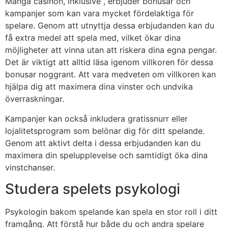
Många casinon, inklusive , erbjuder bonusar och
kampanjer som kan vara mycket fördelaktiga för
spelare. Genom att utnyttja dessa erbjudanden kan du
få extra medel att spela med, vilket ökar dina
möjligheter att vinna utan att riskera dina egna pengar.
Det är viktigt att alltid läsa igenom villkoren för dessa
bonusar noggrant. Att vara medveten om villkoren kan
hjälpa dig att maximera dina vinster och undvika
överraskningar.
Kampanjer kan också inkludera gratissnurr eller
lojalitetsprogram som belönar dig för ditt spelande.
Genom att aktivt delta i dessa erbjudanden kan du
maximera din spelupplevelse och samtidigt öka dina
vinstchanser.
Studera spelets psykologi
Psykologin bakom spelande kan spela en stor roll i ditt
framgång. Att förstå hur både du och andra spelare