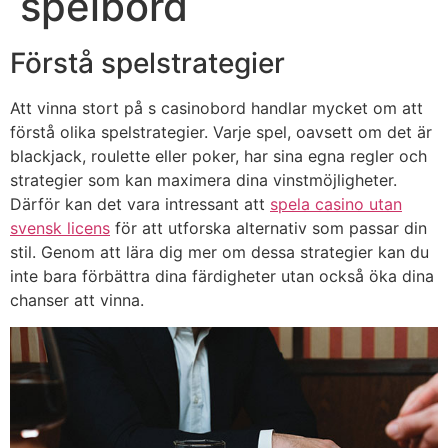
spelbord
Förstå spelstrategier
Att vinna stort på s casinobord handlar mycket om att
förstå olika spelstrategier. Varje spel, oavsett om det är
blackjack, roulette eller poker, har sina egna regler och
strategier som kan maximera dina vinstmöjligheter.
Därför kan det vara intressant att
spela casino utan
svensk licens
för att utforska alternativ som passar din
stil. Genom att lära dig mer om dessa strategier kan du
inte bara förbättra dina färdigheter utan också öka dina
chanser att vinna.