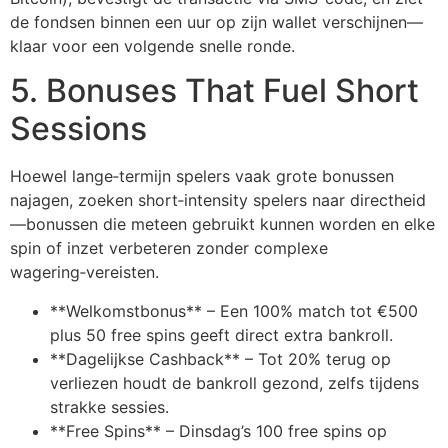
de fondsen binnen een uur op zijn wallet verschijnen—
klaar voor een volgende snelle ronde.
5. Bonuses That Fuel Short
Sessions
Hoewel lange‑termijn spelers vaak grote bonussen
najagen, zoeken short‑intensity spelers naar directheid
—bonussen die meteen gebruikt kunnen worden en elke
spin of inzet verbeteren zonder complexe
wagering‑vereisten.
**Welkomstbonus** – Een 100% match tot €500
plus 50 free spins geeft direct extra bankroll.
**Dagelijkse Cashback** – Tot 20% terug op
verliezen houdt de bankroll gezond, zelfs tijdens
strakke sessies.
**Free Spins** – Dinsdag’s 100 free spins op