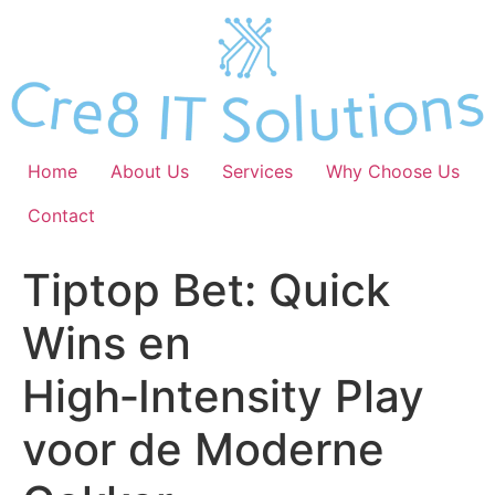
Skip
to
content
Home
About Us
Services
Why Choose Us
Contact
Tiptop Bet: Quick
Wins en
High‑Intensity Play
voor de Moderne