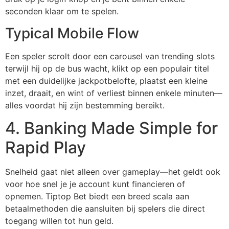
seconden klaar om te spelen.
Typical Mobile Flow
Een speler scrolt door een carousel van trending slots
terwijl hij op de bus wacht, klikt op een populair titel
met een duidelijke jackpotbelofte, plaatst een kleine
inzet, draait, en wint of verliest binnen enkele minuten—
alles voordat hij zijn bestemming bereikt.
4. Banking Made Simple for
Rapid Play
Snelheid gaat niet alleen over gameplay—het geldt ook
voor hoe snel je je account kunt financieren of
opnemen. Tiptop Bet biedt een breed scala aan
betaalmethoden die aansluiten bij spelers die direct
toegang willen tot hun geld.