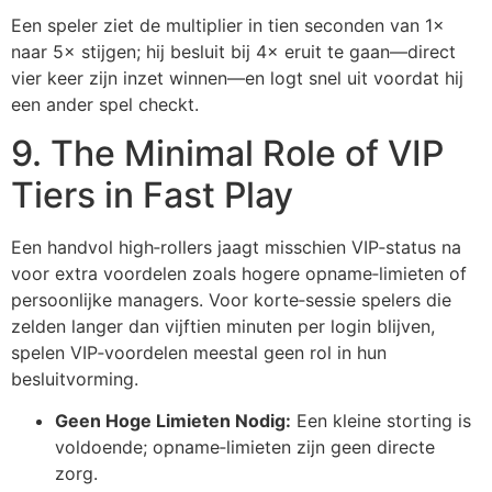
Een speler ziet de multiplier in tien seconden van 1×
naar 5× stijgen; hij besluit bij 4× eruit te gaan—direct
vier keer zijn inzet winnen—en logt snel uit voordat hij
een ander spel checkt.
9. The Minimal Role of VIP
Tiers in Fast Play
Een handvol high‑rollers jaagt misschien VIP‑status na
voor extra voordelen zoals hogere opname‑limieten of
persoonlijke managers. Voor korte‑sessie spelers die
zelden langer dan vijftien minuten per login blijven,
spelen VIP‑voordelen meestal geen rol in hun
besluitvorming.
Geen Hoge Limieten Nodig:
Een kleine storting is
voldoende; opname‑limieten zijn geen directe
zorg.