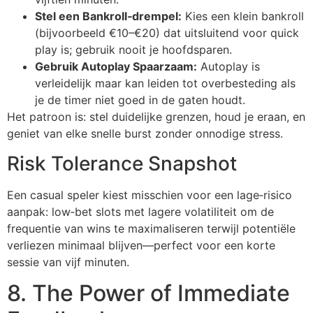
Stel een Bankroll‑drempel:
Kies een klein bankroll
(bijvoorbeeld €10–€20) dat uitsluitend voor quick
play is; gebruik nooit je hoofdsparen.
Gebruik Autoplay Spaarzaam:
Autoplay is
verleidelijk maar kan leiden tot overbesteding als
je de timer niet goed in de gaten houdt.
Het patroon is: stel duidelijke grenzen, houd je eraan, en
geniet van elke snelle burst zonder onnodige stress.
Risk Tolerance Snapshot
Een casual speler kiest misschien voor een lage‑risico
aanpak: low‑bet slots met lagere volatiliteit om de
frequentie van wins te maximaliseren terwijl potentiële
verliezen minimaal blijven—perfect voor een korte
sessie van vijf minuten.
8. The Power of Immediate