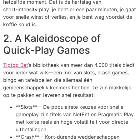
hetzelfde moment. Dat is de hartslag van
short‑intensity play: je bent er een paar minuten, je gaat
voor snelle winst of verlies, en je bent weg voordat de
koffie koud is.
2. A Kaleidoscope of
Quick‑Play Games
Tiptop Bet
’s bibliotheek van meer dan 4.000 titels biedt
voor ieder wat wils—een mix van slots, crash games,
bingo en tafelspellen die allemaal één
gemeenschappelijk kenmerk hebben: ze zijn makkelijk
op te pakken en leveren snel resultaat.
**Slots** – De populairste keuzes voor snelle
gameplay zijn titels van NetEnt en Pragmatic Play
met korte reels en hoge volatiliteit voor directe
uitbetalingen.
**Crash** – Kort‑durende weddenschappen