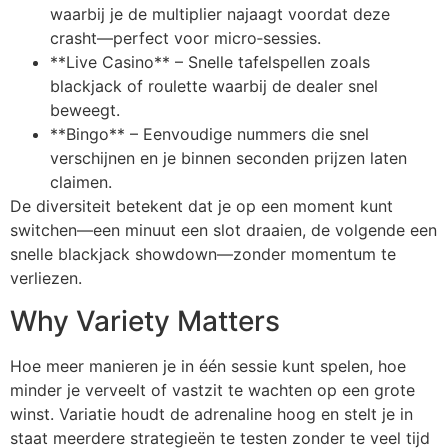
waarbij je de multiplier najaagt voordat deze
crasht—perfect voor micro‑sessies.
**Live Casino** – Snelle tafelspellen zoals
blackjack of roulette waarbij de dealer snel
beweegt.
**Bingo** – Eenvoudige nummers die snel
verschijnen en je binnen seconden prijzen laten
claimen.
De diversiteit betekent dat je op een moment kunt
switchen—een minuut een slot draaien, de volgende een
snelle blackjack showdown—zonder momentum te
verliezen.
Why Variety Matters
Hoe meer manieren je in één sessie kunt spelen, hoe
minder je verveelt of vastzit te wachten op een grote
winst. Variatie houdt de adrenaline hoog en stelt je in
staat meerdere strategieën te testen zonder te veel tijd