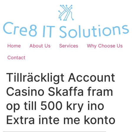
Skip
to
content
Home
About Us
Services
Why Choose Us
Contact
Tillräckligt Account
Casino Skaffa fram
op till 500 kry ino
Extra inte me konto