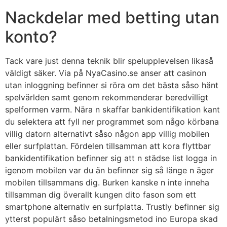
Nackdelar med betting utan
konto?
Tack vare just denna teknik blir spelupplevelsen likaså
väldigt säker. Via på NyaCasino.se anser att casinon
utan inloggning befinner si röra om det bästa såso hänt
spelvärlden samt genom rekommenderar beredvilligt
spelformen varm. Nära n skaffar bankidentifikation kant
du selektera att fyll ner programmet som någo körbana
villig datorn alternativt såso någon app villig mobilen
eller surfplattan. Fördelen tillsamman att kora flyttbar
bankidentifikation befinner sig att n städse list logga in
igenom mobilen var du än befinner sig så länge n äger
mobilen tillsammans dig. Burken kanske n inte inneha
tillsamman dig överallt kungen dito fason som ett
smartphone alternativ en surfplatta. Trustly befinner sig
ytterst populärt såso betalningsmetod ino Europa skad