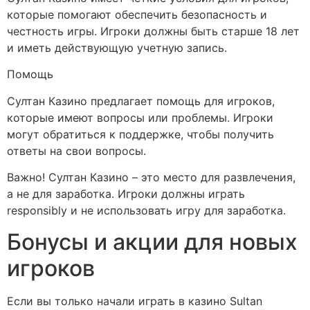
которые помогают обеспечить безопасность и
честность игры. Игроки должны быть старше 18 лет
и иметь действующую учетную запись.
Помощь
Султан Казино предлагает помощь для игроков,
которые имеют вопросы или проблемы. Игроки
могут обратиться к поддержке, чтобы получить
ответы на свои вопросы.
Важно! Султан Казино – это место для развлечения,
а не для заработка. Игроки должны играть
responsibly и не использовать игру для заработка.
Бонусы и акции для новых
игроков
Если вы только начали играть в казино Sultan