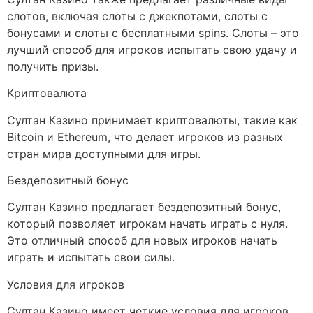
слотов, включая слоты с джекпотами, слоты с
бонусами и слоты с бесплатными spins. Слоты – это
лучший способ для игроков испытать свою удачу и
получить призы.
Криптовалюта
Султан Казино принимает криптовалюты, такие как
Bitcoin и Ethereum, что делает игроков из разных
стран мира доступными для игры.
Бездепозитный бонус
Султан Казино предлагает бездепозитный бонус,
который позволяет игрокам начать играть с нуля.
Это отличный способ для новых игроков начать
играть и испытать свои силы.
Условия для игроков
Султан Казино имеет четкие условия для игроков,