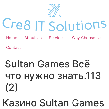
Skip
to
content
Home
About Us
Services
Why Choose Us
Contact
Sultan Games Всё
что нужно знать.113
(2)
Казино Sultan Games