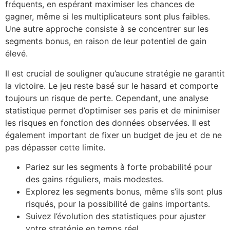
fréquents, en espérant maximiser les chances de
gagner, même si les multiplicateurs sont plus faibles.
Une autre approche consiste à se concentrer sur les
segments bonus, en raison de leur potentiel de gain
élevé.
Il est crucial de souligner qu’aucune stratégie ne garantit
la victoire. Le jeu reste basé sur le hasard et comporte
toujours un risque de perte. Cependant, une analyse
statistique permet d’optimiser ses paris et de minimiser
les risques en fonction des données observées. Il est
également important de fixer un budget de jeu et de ne
pas dépasser cette limite.
Pariez sur les segments à forte probabilité pour
des gains réguliers, mais modestes.
Explorez les segments bonus, même s’ils sont plus
risqués, pour la possibilité de gains importants.
Suivez l’évolution des statistiques pour ajuster
votre stratégie en temps réel.