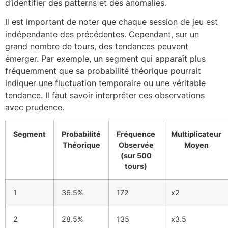
d’identifier des patterns et des anomalies.
Il est important de noter que chaque session de jeu est
indépendante des précédentes. Cependant, sur un
grand nombre de tours, des tendances peuvent
émerger. Par exemple, un segment qui apparaît plus
fréquemment que sa probabilité théorique pourrait
indiquer une fluctuation temporaire ou une véritable
tendance. Il faut savoir interpréter ces observations
avec prudence.
Segment
Probabilité
Fréquence
Multiplicateur
Théorique
Observée
Moyen
(sur 500
tours)
1
36.5%
172
x2
2
28.5%
135
x3.5