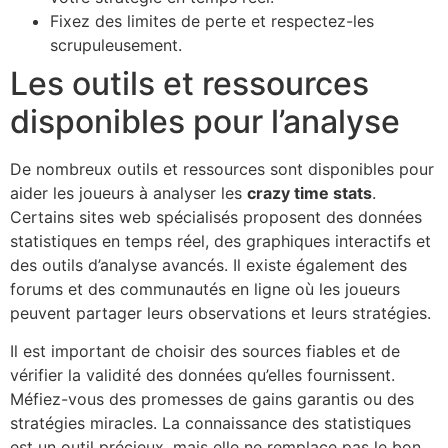
Fixez des limites de perte et respectez-les
scrupuleusement.
Les outils et ressources
disponibles pour l’analyse
De nombreux outils et ressources sont disponibles pour
aider les joueurs à analyser les
crazy time stats
.
Certains sites web spécialisés proposent des données
statistiques en temps réel, des graphiques interactifs et
des outils d’analyse avancés. Il existe également des
forums et des communautés en ligne où les joueurs
peuvent partager leurs observations et leurs stratégies.
Il est important de choisir des sources fiables et de
vérifier la validité des données qu’elles fournissent.
Méfiez-vous des promesses de gains garantis ou des
stratégies miracles. La connaissance des statistiques
est un outil précieux, mais elle ne remplace pas le bon