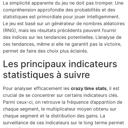
La simplicité apparente du jeu ne doit pas tromper. Une
compréhension approfondie des probabilités et des
statistiques est primordiale pour jouer intelligemment.
Le jeu est basé sur un générateur de nombres aléatoires
(RNG), mais les résultats précédents peuvent fournir
des indices sur les tendances potentielles. L’analyse de
ces tendances, même si elle ne garantit pas la victoire,
permet de faire des choix plus éclairés.
Les principaux indicateurs
statistiques à suivre
Pour analyser efficacement les
crazy time stats
, il est
crucial de se concentrer sur certains indicateurs clés.
Parmi ceux-ci, on retrouve la fréquence d’apparition de
chaque segment, le multiplicateur moyen obtenu sur
chaque segment et la distribution des gains. La
surveillance de ces indicateurs sur le long terme permet