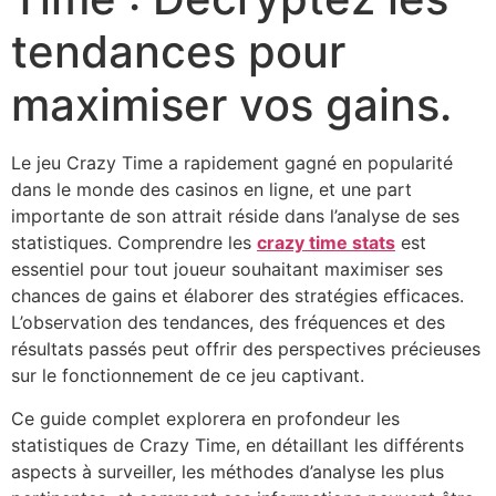
tendances pour
maximiser vos gains.
Le jeu Crazy Time a rapidement gagné en popularité
dans le monde des casinos en ligne, et une part
importante de son attrait réside dans l’analyse de ses
statistiques. Comprendre les
crazy time stats
est
essentiel pour tout joueur souhaitant maximiser ses
chances de gains et élaborer des stratégies efficaces.
L’observation des tendances, des fréquences et des
résultats passés peut offrir des perspectives précieuses
sur le fonctionnement de ce jeu captivant.
Ce guide complet explorera en profondeur les
statistiques de Crazy Time, en détaillant les différents
aspects à surveiller, les méthodes d’analyse les plus