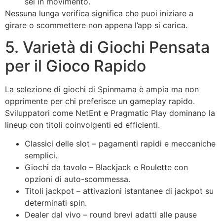
sei in movimento.
Nessuna lunga verifica significa che puoi iniziare a
girare o scommettere non appena l’app si carica.
5. Varietà di Giochi Pensata
per il Gioco Rapido
La selezione di giochi di Spinmama è ampia ma non
opprimente per chi preferisce un gameplay rapido.
Sviluppatori come NetEnt e Pragmatic Play dominano la
lineup con titoli coinvolgenti ed efficienti.
Classici delle slot – pagamenti rapidi e meccaniche
semplici.
Giochi da tavolo – Blackjack e Roulette con
opzioni di auto-scommessa.
Titoli jackpot – attivazioni istantanee di jackpot su
determinati spin.
Dealer dal vivo – round brevi adatti alle pause