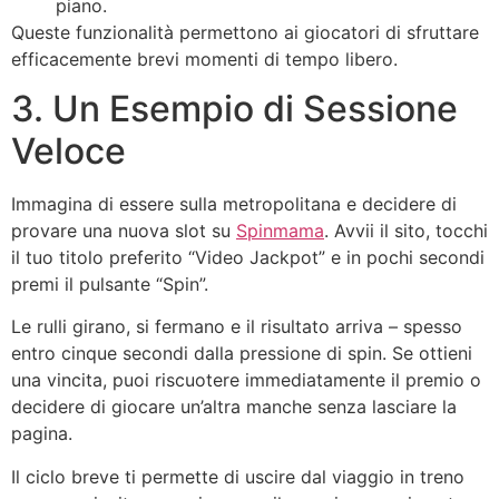
piano.
Queste funzionalità permettono ai giocatori di sfruttare
efficacemente brevi momenti di tempo libero.
3. Un Esempio di Sessione
Veloce
Immagina di essere sulla metropolitana e decidere di
provare una nuova slot su
Spinmama
. Avvii il sito, tocchi
il tuo titolo preferito “Video Jackpot” e in pochi secondi
premi il pulsante “Spin”.
Le rulli girano, si fermano e il risultato arriva – spesso
entro cinque secondi dalla pressione di spin. Se ottieni
una vincita, puoi riscuotere immediatamente il premio o
decidere di giocare un’altra manche senza lasciare la
pagina.
Il ciclo breve ti permette di uscire dal viaggio in treno