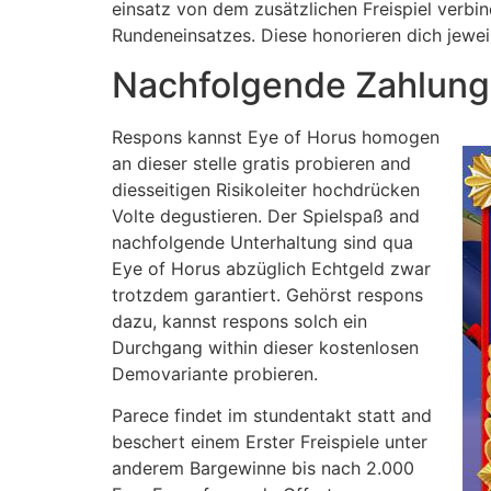
einsatz von dem zusätzlichen Freispiel verbi
Rundeneinsatzes. Diese honorieren dich jewei
Nachfolgende Zahlungsa
Respons kannst Eye of Horus homogen
an dieser stelle gratis probieren and
diesseitigen Risikoleiter hochdrücken
Volte degustieren. Der Spielspaß and
nachfolgende Unterhaltung sind qua
Eye of Horus abzüglich Echtgeld zwar
trotzdem garantiert. Gehörst respons
dazu, kannst respons solch ein
Durchgang within dieser kostenlosen
Demovariante probieren.
Parece findet im stundentakt statt and
beschert einem Erster Freispiele unter
anderem Bargewinne bis nach 2.000