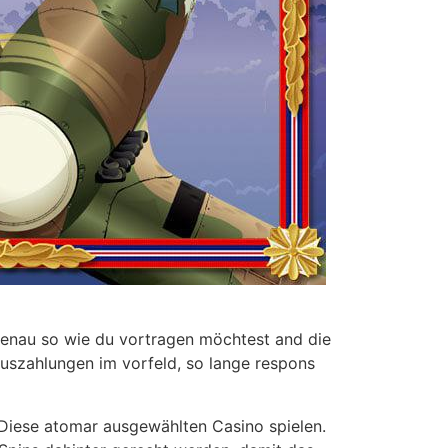
genau so wie du vortragen möchtest and die
Auszahlungen im vorfeld, so lange respons
 Diese atomar ausgewählten Casino spielen.