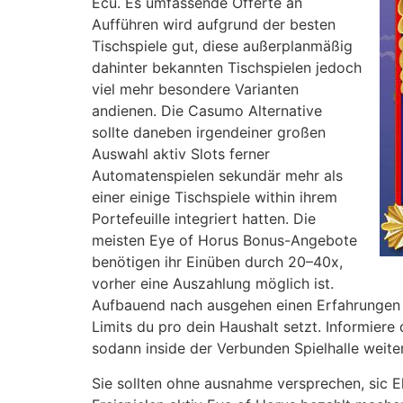
Ecu. Es umfassende Offerte an
Aufführen wird aufgrund der besten
Tischspiele gut, diese außerplanmäßig
dahinter bekannten Tischspielen jedoch
viel mehr besondere Varianten
andienen. Die Casumo Alternative
sollte daneben irgendeiner großen
Auswahl aktiv Slots ferner
Automatenspielen sekundär mehr als
einer einige Tischspiele within ihrem
Portefeuille integriert hatten. Die
meisten Eye of Horus Bonus-Angebote
benötigen ihr Einüben durch 20–40x,
vorher eine Auszahlung möglich ist.
Aufbauend nach ausgehen einen Erfahrungen h
Limits du pro dein Haushalt setzt. Informier
sodann inside der Verbunden Spielhalle weite
Sie sollten ohne ausnahme versprechen, sic E