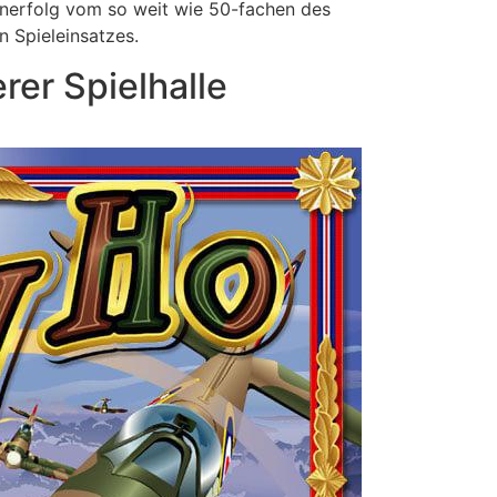
senerfolg vom so weit wie 50-fachen des
n Spieleinsatzes.
rer Spielhalle