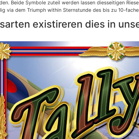
nden. Beide Symbole zuteil werden lassen diesseitigen Rie
lig via dem Triumph within Sternstunde des bis zu 10-fache
rten existireren dies in unse