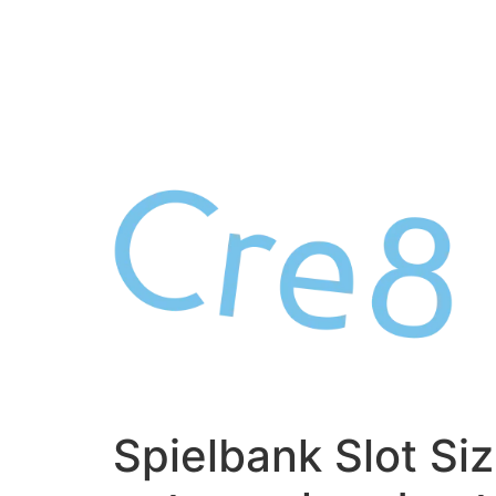
Skip
to
content
Spielbank Slot Si