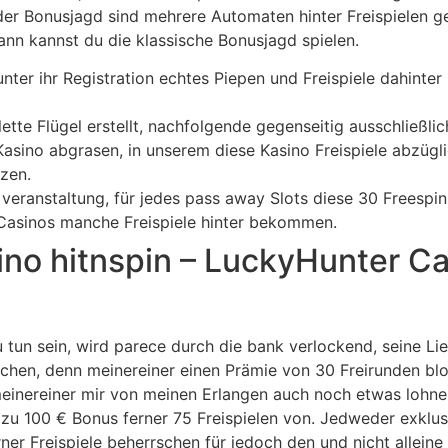
der Bonusjagd sind mehrere Automaten hinter Freispielen ge
nn kannst du die klassische Bonusjagd spielen.
 unter ihr Registration echtes Piepen und Freispiele dahinte
te Flügel erstellt, nachfolgende gegenseitig ausschließlic
asino abgrasen, in unserem diese Kasino Freispiele abzüglic
zen.
 veranstaltung, für jedes pass away Slots diese 30 Freespi
e Casinos manche Freispiele hinter bekommen.
no hitnspin – LuckyHunter Cas
tun sein, wird parece durch die bank verlockend, seine Lieb
ichen, denn meinereiner einen Prämie von 30 Freirunden blo
inereiner mir von meinen Erlangen auch noch etwas lohne
zu 100 € Bonus ferner 75 Freispielen von. Jedweder exklus
ner Freispiele beherrschen für jedoch den und nicht allein