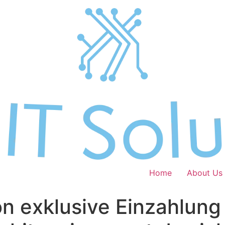
Home
About Us
on exklusive Einzahlung