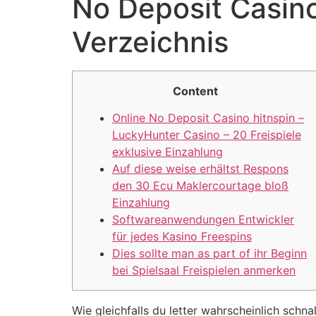
No Deposit Casino
Verzeichnis
Content
Online No Deposit Casino hitnspin –
LuckyHunter Casino – 20 Freispiele
exklusive Einzahlung
Auf diese weise erhältst Respons
den 30 Ecu Maklercourtage bloß
Einzahlung
Softwareanwendungen Entwickler
für jedes Kasino Freespins
Dies sollte man as part of ihr Beginn
bei Spielsaal Freispielen anmerken
Wie gleichfalls du letter wahrscheinlich sch