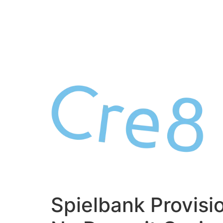
Skip
to
content
Spielbank Provisi