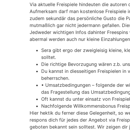
Via aktuelle Freispiele hindeuten die autore
Aufmerksam darf man kostenlose Freispiele in
zudem sekundär das persönliche Gusto die Part
mutmaßlich gar nicht jedermann gefallen. Di
Jedweder wichtigen Infos dahinter Freespins 
abermal werden auch nur kleine Einzahlungen 
Sera gibt ergo der zweigleisig kleine, 
solltet.
Die richtige Bevorzugung wären z.b. uns
Du kannst in diesseitigen Freispielen i
beherrschen.
• Umsatzbedingungen – folgende der wich
das Fragestellung das Umsatzbedingun
Oft kannst du unter einsatz von Freispi
Nachfolgende Willkommensbonus Freispiel
Hier hektik du ferner diese Gelegenheit, so 
respons dich für jedes der Angebot via Freisp
geboten bekannt sein solltest. Wir zeigen dir 