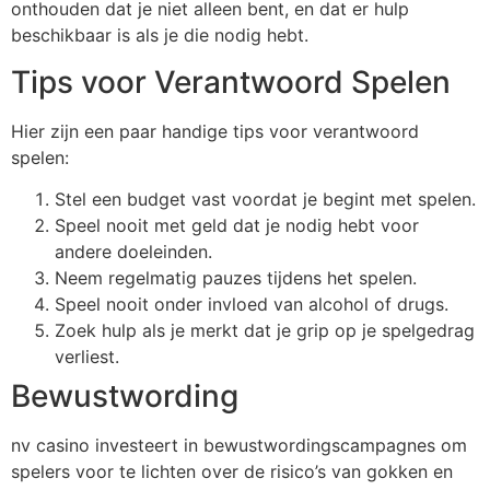
onthouden dat je niet alleen bent, en dat er hulp
beschikbaar is als je die nodig hebt.
Tips voor Verantwoord Spelen
Hier zijn een paar handige tips voor verantwoord
spelen:
Stel een budget vast voordat je begint met spelen.
Speel nooit met geld dat je nodig hebt voor
andere doeleinden.
Neem regelmatig pauzes tijdens het spelen.
Speel nooit onder invloed van alcohol of drugs.
Zoek hulp als je merkt dat je grip op je spelgedrag
verliest.
Bewustwording
nv casino investeert in bewustwordingscampagnes om
spelers voor te lichten over de risico’s van gokken en