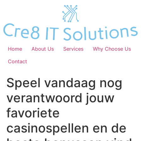
Skip
to
content
Home
About Us
Services
Why Choose Us
Contact
Speel vandaag nog
verantwoord jouw
favoriete
casinospellen en de