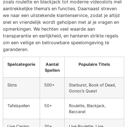
zoals roulette en blackjack tot moderne videoslots met
aantrekkelijke thema’s en functies. Daarnaast streven
we naar een uitstekende klantenservice, zodat je altijd
snel en vriendelijk wordt geholpen met al je vragen en
opmerkingen. We hechten veel waarde aan
transparantie en eerlijkheid, en hanteren strikte regels
om een veilige en betrouwbare speelomgeving te
garanderen.
Spelcategorie
Aantal
Populaire Titels
Spellen
Slots
500+
Starburst, Book of Dead,
Gonzo’s Quest
Tafelspellen
50+
Roulette, Blackjack,
Baccarat
Live Casino
30+
Live Roulette, Live