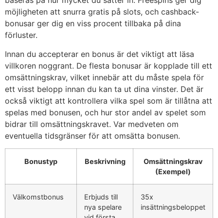
baseras på hur mycket du sätter in. Freespins ger dig
möjligheten att snurra gratis på slots, och cashback-
bonusar ger dig en viss procent tillbaka på dina
förluster.
Innan du accepterar en bonus är det viktigt att läsa
villkoren noggrant. De flesta bonusar är kopplade till ett
omsättningskrav, vilket innebär att du måste spela för
ett visst belopp innan du kan ta ut dina vinster. Det är
också viktigt att kontrollera vilka spel som är tillåtna att
spelas med bonusen, och hur stor andel av spelet som
bidrar till omsättningskravet. Var medveten om
eventuella tidsgränser för att omsätta bonusen.
Bonustyp
Beskrivning
Omsättningskrav
(Exempel)
Välkomstbonus
Erbjuds till
35x
nya spelare
insättningsbeloppet
vid första