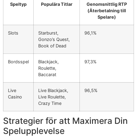
Speltyp
Populära Titlar
Genomsnittlig RTP
(Återbetalning till
Spelare)
Slots
Starburst,
96,1%
Gonzo’s Quest,
Book of Dead
Bordsspel
Blackjack,
97,3%
Roulette,
Baccarat
Live
Live Blackjack,
96,5%
Casino
Live Roulette,
Crazy Time
Strategier för att Maximera Din
Spelupplevelse