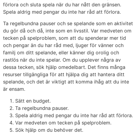
förlora och sluta spela när du har nått den gränsen.
Spela aldrig med pengar du inte har råd att förlora.
Ta regelbundna pauser och se spelande som en aktivitet
du gör då och då, inte som en livsstil. Var medveten om
tecken på spelproblem, som att du spenderar mer tid
och pengar än du har råd med, ljuger för vänner och
familj om ditt spelande, eller känner dig orolig och
rastlös när du inte spelar. Om du upplever några av
dessa tecken, sök hjälp omedelbart. Det finns många
resurser tillgängliga för att hjälpa dig att hantera ditt
spelande, och det är viktigt att komma ihåg att du inte
är ensam.
Sätt en budget.
Ta regelbundna pauser.
Spela aldrig med pengar du inte har råd att förlora.
Var medveten om tecken på spelproblem.
Sök hjälp om du behöver det.