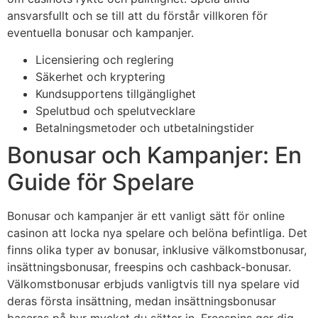
ansvarsfullt och se till att du förstår villkoren för
eventuella bonusar och kampanjer.
Licensiering och reglering
Säkerhet och kryptering
Kundsupportens tillgänglighet
Spelutbud och spelutvecklare
Betalningsmetoder och utbetalningstider
Bonusar och Kampanjer: En
Guide för Spelare
Bonusar och kampanjer är ett vanligt sätt för online
casinon att locka nya spelare och belöna befintliga. Det
finns olika typer av bonusar, inklusive välkomstbonusar,
insättningsbonusar, freespins och cashback-bonusar.
Välkomstbonusar erbjuds vanligtvis till nya spelare vid
deras första insättning, medan insättningsbonusar