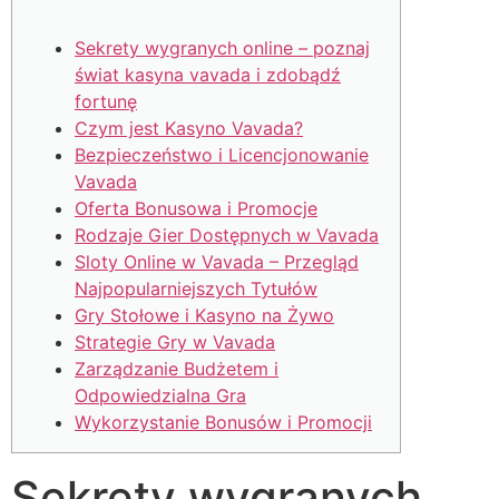
Sekrety wygranych online – poznaj
świat kasyna vavada i zdobądź
fortunę
Czym jest Kasyno Vavada?
Bezpieczeństwo i Licencjonowanie
Vavada
Oferta Bonusowa i Promocje
Rodzaje Gier Dostępnych w Vavada
Sloty Online w Vavada – Przegląd
Najpopularniejszych Tytułów
Gry Stołowe i Kasyno na Żywo
Strategie Gry w Vavada
Zarządzanie Budżetem i
Odpowiedzialna Gra
Wykorzystanie Bonusów i Promocji
Sekrety wygranych