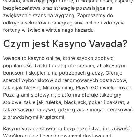
vavada, analizując jego ofertę, funkcjonalności, aspekty
bezpieczeństwa oraz strategie pozwalające na
zwiększenie szans na wygraną. Zapraszamy do
odkrycia sekretów udanego grania online i zdobycia
fortuny w świecie wirtualnego hazardu.
Czym jest Kasyno Vavada?
Vavada to kasyno online, które szybko zdobyło
popularność dzięki bogatej ofercie gier, atrakcyjnym
bonusom i skupieniu na potrzebach graczy. Oferuje
szeroki wybór slotów od renomowanych dostawców,
takie jak NetEnt, Microgaming, Play’n GO i wielu innych.
Poza grami slotowymi, platforma oferuje także gry
stołowe, takie jak ruletka, blackjack, poker i bakarat, a
także kasyno na żywo, gdzie gracze mogą interakować
z prawdziwymi krupierami.
Kasyno Vavada stawia na bezpieczeństwo i uczciwość.
Współpracuje z licencjonowanymi dostawcami