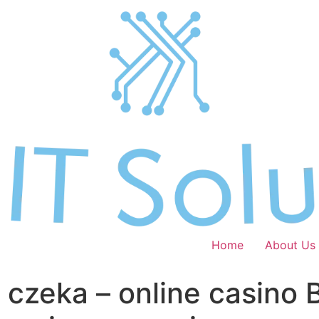
Home
About Us
czeka – online casino B