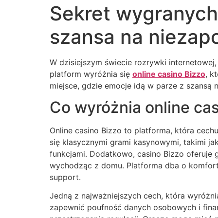
Sekret wygranych 
szansa na niezap
W dzisiejszym świecie rozrywki internetowej,
platform wyróżnia się
online casino Bizzo
, k
miejsce, gdzie emocje idą w parze z szansą 
Co wyróżnia online ca
Online casino Bizzo to platforma, która cec
się klasycznymi grami kasynowymi, takimi ja
funkcjami. Dodatkowo, casino Bizzo oferuje
wychodząc z domu. Platforma dba o komfort 
support.
Jedną z najważniejszych cech, która wyróżni
zapewnić poufność danych osobowych i finan