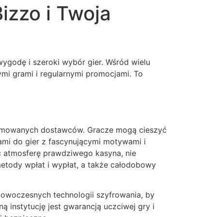
izzo i Twoja
wygodę i szeroki wybór gier. Wśród wielu
ymi grami i regularnymi promocjami. To
 renomowanych dostawców. Gracze mogą cieszyć
ami do gier z fascynującymi motywami i
ć atmosferę prawdziwego kasyna, nie
etody wpłat i wypłat, a także całodobowy
nowoczesnych technologii szyfrowania, by
instytucję jest gwarancją uczciwej gry i