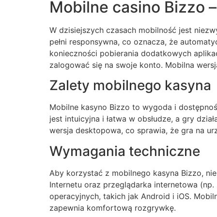
Mobilne casino Bizzo –
W dzisiejszych czasach mobilność jest niezw
pełni responsywna, co oznacza, że automatyc
konieczności pobierania dodatkowych aplikac
zalogować się na swoje konto. Mobilna wersj
Zalety mobilnego kasyna
Mobilne kasyno Bizzo to wygoda i dostępność
jest intuicyjna i łatwa w obsłudze, a gry dzi
wersja desktopowa, co sprawia, że gra na urz
Wymagania techniczne
Aby korzystać z mobilnego kasyna Bizzo, ni
Internetu oraz przeglądarka internetowa (np.
operacyjnych, takich jak Android i iOS. Mob
zapewnia komfortową rozgrywkę.