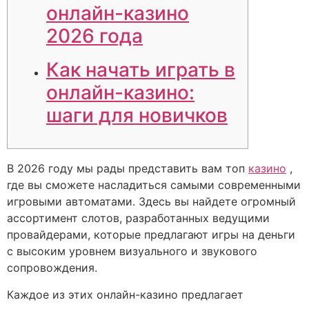
онлайн-казино
2026 года
Как начать играть в
онлайн-казино:
шаги для новичков
В 2026 году мы рады представить вам топ
казино
,
где вы сможете насладиться самыми современными
игровыми автоматами. Здесь вы найдете огромный
ассортимент слотов, разработанных ведущими
провайдерами, которые предлагают игры на деньги
с высоким уровнем визуального и звукового
сопровождения.
Каждое из этих онлайн-казино предлагает