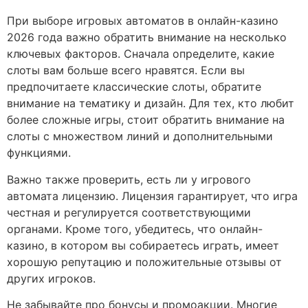
При выборе игровых автоматов в онлайн-казино
2026 года важно обратить внимание на несколько
ключевых факторов. Сначала определите, какие
слоты вам больше всего нравятся. Если вы
предпочитаете классические слоты, обратите
внимание на тематику и дизайн. Для тех, кто любит
более сложные игры, стоит обратить внимание на
слоты с множеством линий и дополнительными
функциями.
Важно также проверить, есть ли у игрового
автомата лицензию. Лицензия гарантирует, что игра
честная и регулируется соответствующими
органами. Кроме того, убедитесь, что онлайн-
казино, в котором вы собираетесь играть, имеет
хорошую репутацию и положительные отзывы от
других игроков.
Не забывайте про бонусы и промоакции. Многие