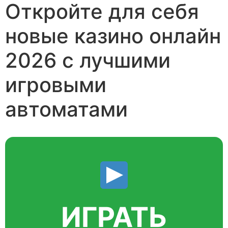
Откройте для себя
новые казино онлайн
2026 с лучшими
игровыми
автоматами
ИГРАТЬ