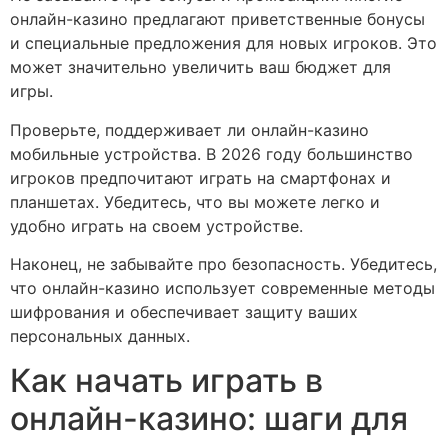
онлайн-казино предлагают приветственные бонусы
и специальные предложения для новых игроков. Это
может значительно увеличить ваш бюджет для
игры.
Проверьте, поддерживает ли онлайн-казино
мобильные устройства. В 2026 году большинство
игроков предпочитают играть на смартфонах и
планшетах. Убедитесь, что вы можете легко и
удобно играть на своем устройстве.
Наконец, не забывайте про безопасность. Убедитесь,
что онлайн-казино использует современные методы
шифрования и обеспечивает защиту ваших
персональных данных.
Как начать играть в
онлайн-казино: шаги для