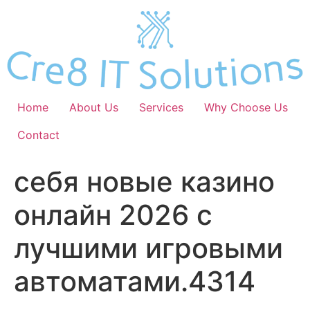
Skip
to
content
Home
About Us
Services
Why Choose Us
Contact
себя новые казино
онлайн 2026 с
лучшими игровыми
автоматами.4314