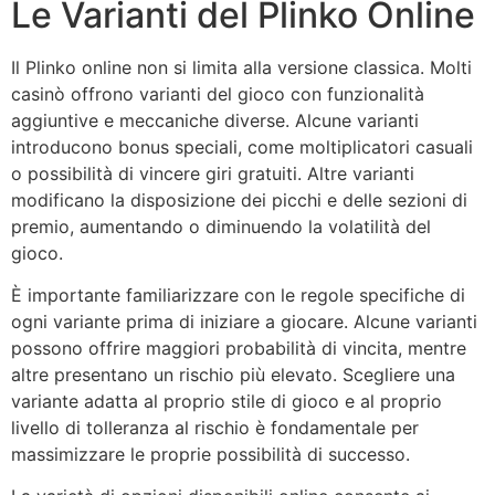
Le Varianti del Plinko Online
Il Plinko online non si limita alla versione classica. Molti
casinò offrono varianti del gioco con funzionalità
aggiuntive e meccaniche diverse. Alcune varianti
introducono bonus speciali, come moltiplicatori casuali
o possibilità di vincere giri gratuiti. Altre varianti
modificano la disposizione dei picchi e delle sezioni di
premio, aumentando o diminuendo la volatilità del
gioco.
È importante familiarizzare con le regole specifiche di
ogni variante prima di iniziare a giocare. Alcune varianti
possono offrire maggiori probabilità di vincita, mentre
altre presentano un rischio più elevato. Scegliere una
variante adatta al proprio stile di gioco e al proprio
livello di tolleranza al rischio è fondamentale per
massimizzare le proprie possibilità di successo.