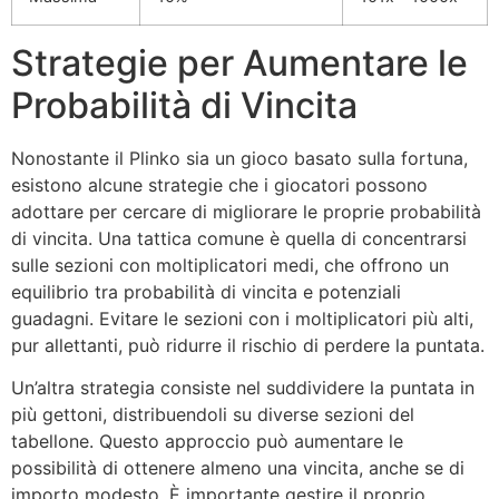
Strategie per Aumentare le
Probabilità di Vincita
Nonostante il Plinko sia un gioco basato sulla fortuna,
esistono alcune strategie che i giocatori possono
adottare per cercare di migliorare le proprie probabilità
di vincita. Una tattica comune è quella di concentrarsi
sulle sezioni con moltiplicatori medi, che offrono un
equilibrio tra probabilità di vincita e potenziali
guadagni. Evitare le sezioni con i moltiplicatori più alti,
pur allettanti, può ridurre il rischio di perdere la puntata.
Un’altra strategia consiste nel suddividere la puntata in
più gettoni, distribuendoli su diverse sezioni del
tabellone. Questo approccio può aumentare le
possibilità di ottenere almeno una vincita, anche se di
importo modesto. È importante gestire il proprio