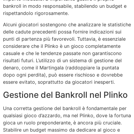
bankroll in modo responsabile, stabilendo un budget e
rispettandolo rigorosamente.
Alcuni giocatori sostengono che analizzare le statistiche
delle cadute precedenti possa fornire indicazioni sui
punti di partenza più favorevoli. Tuttavia, è essenziale
considerare che il Plinko è un gioco completamente
casuale e che le tendenze passate non garantiscono
risultati futuri. L’utilizzo di un sistema di gestione del
denaro, come il Martingala (raddoppiare la puntata
dopo ogni perdita), può essere rischioso e dovrebbe
essere evitato, soprattutto da giocatori inesperti.
Gestione del Bankroll nel Plinko
Una corretta gestione del bankroll è fondamentale per
qualsiasi gioco d’azzardo, ma nel Plinko, dove la fortuna
gioca un ruolo preponderante, è ancora più cruciale.
Stabilire un budget massimo da dedicare al gioco e