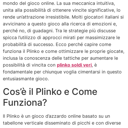
mondo del gioco online. La sua meccanica intuitiva,
unita alla possibilità di ottenere vincite significative, lo
rende un’attrazione irresistibile. Molti giocatori italiani si
avvicinano a questo gioco alla ricerca di emozioni e,
perché no, di guadagni. Tra le strategie più discusse
spicca l’utilizzo di approcci mirati per massimizzare le
probabilità di successo. Ecco perché capire come
funziona il Plinko e come ottimizzare le proprie giocate,
inclusa la conoscenza delle tattiche per aumentare le
possibilità di vincita con
plinko soldi veri
, è
fondamentale per chiunque voglia cimentarsi in questo
entusiasmante gioco.
Cos’è il Plinko e Come
Funziona?
Il Plinko è un gioco d’azzardo online basato su un
tabellone verticale disseminato di picchi e con diverse