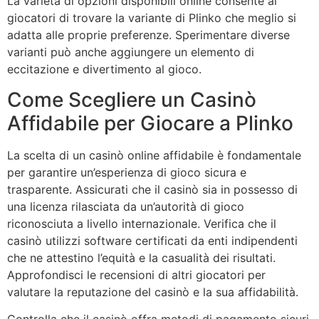
La varietà di opzioni disponibili online consente ai
giocatori di trovare la variante di Plinko che meglio si
adatta alle proprie preferenze. Sperimentare diverse
varianti può anche aggiungere un elemento di
eccitazione e divertimento al gioco.
Come Scegliere un Casinò
Affidabile per Giocare a Plinko
La scelta di un casinò online affidabile è fondamentale
per garantire un’esperienza di gioco sicura e
trasparente. Assicurati che il casinò sia in possesso di
una licenza rilasciata da un’autorità di gioco
riconosciuta a livello internazionale. Verifica che il
casinò utilizzi software certificati da enti indipendenti
che ne attestino l’equità e la casualità dei risultati.
Approfondisci le recensioni di altri giocatori per
valutare la reputazione del casinò e la sua affidabilità.