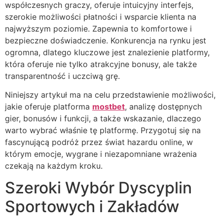
współczesnych graczy, oferuje intuicyjny interfejs,
szerokie możliwości płatności i wsparcie klienta na
najwyższym poziomie. Zapewnia to komfortowe i
bezpieczne doświadczenie. Konkurencja na rynku jest
ogromna, dlatego kluczowe jest znalezienie platformy,
która oferuje nie tylko atrakcyjne bonusy, ale także
transparentność i uczciwą grę.
Niniejszy artykuł ma na celu przedstawienie możliwości,
jakie oferuje platforma
mostbet
, analizę dostępnych
gier, bonusów i funkcji, a także wskazanie, dlaczego
warto wybrać właśnie tę platformę. Przygotuj się na
fascynującą podróż przez świat hazardu online, w
którym emocje, wygrane i niezapomniane wrażenia
czekają na każdym kroku.
Szeroki Wybór Dyscyplin
Sportowych i Zakładów