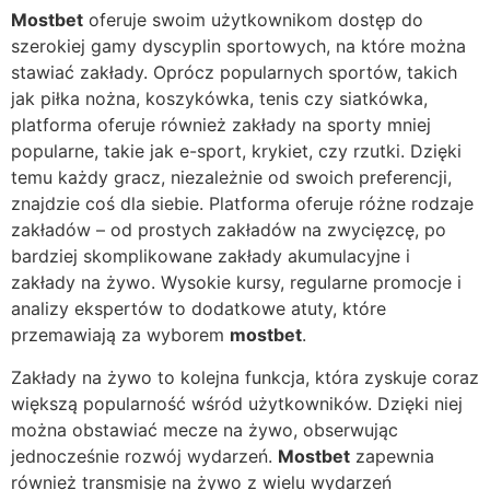
Mostbet
oferuje swoim użytkownikom dostęp do
szerokiej gamy dyscyplin sportowych, na które można
stawiać zakłady. Oprócz popularnych sportów, takich
jak piłka nożna, koszykówka, tenis czy siatkówka,
platforma oferuje również zakłady na sporty mniej
popularne, takie jak e-sport, krykiet, czy rzutki. Dzięki
temu każdy gracz, niezależnie od swoich preferencji,
znajdzie coś dla siebie. Platforma oferuje różne rodzaje
zakładów – od prostych zakładów na zwycięzcę, po
bardziej skomplikowane zakłady akumulacyjne i
zakłady na żywo. Wysokie kursy, regularne promocje i
analizy ekspertów to dodatkowe atuty, które
przemawiają za wyborem
mostbet
.
Zakłady na żywo to kolejna funkcja, która zyskuje coraz
większą popularność wśród użytkowników. Dzięki niej
można obstawiać mecze na żywo, obserwując
jednocześnie rozwój wydarzeń.
Mostbet
zapewnia
również transmisje na żywo z wielu wydarzeń