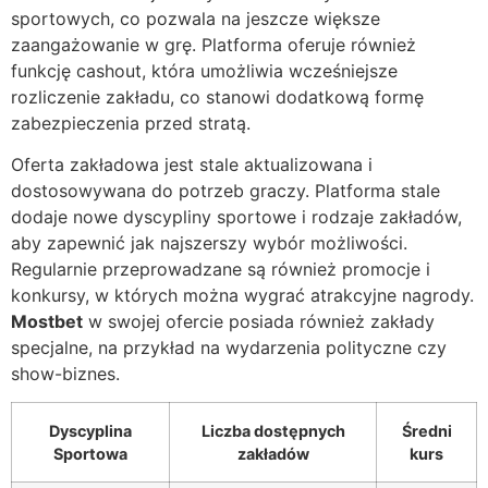
sportowych, co pozwala na jeszcze większe
zaangażowanie w grę. Platforma oferuje również
funkcję cashout, która umożliwia wcześniejsze
rozliczenie zakładu, co stanowi dodatkową formę
zabezpieczenia przed stratą.
Oferta zakładowa jest stale aktualizowana i
dostosowywana do potrzeb graczy. Platforma stale
dodaje nowe dyscypliny sportowe i rodzaje zakładów,
aby zapewnić jak najszerszy wybór możliwości.
Regularnie przeprowadzane są również promocje i
konkursy, w których można wygrać atrakcyjne nagrody.
Mostbet
w swojej ofercie posiada również zakłady
specjalne, na przykład na wydarzenia polityczne czy
show-biznes.
Dyscyplina
Liczba dostępnych
Średni
Sportowa
zakładów
kurs