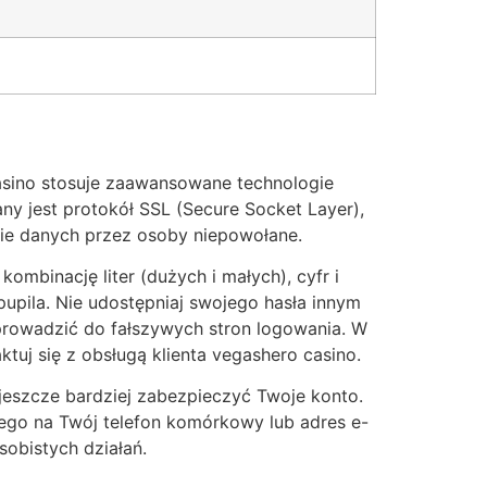
asino stosuje zaawansowane technologie
ny jest protokół SSL (Secure Socket Layer),
ie danych przez osoby niepowołane.
ombinację liter (dużych i małych), cyfr i
pupila. Nie udostępniaj swojego hasła innym
 prowadzić do fałszywych stron logowania. W
uj się z obsługą klienta vegashero casino.
 jeszcze bardziej zabezpieczyć Twoje konto.
go na Twój telefon komórkowy lub adres e-
sobistych działań.