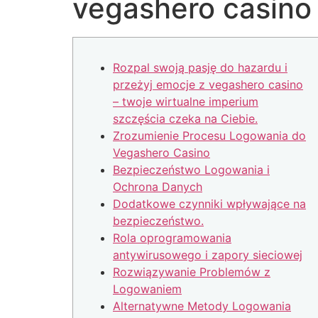
vegashero casino 
Rozpal swoją pasję do hazardu i
przeżyj emocje z vegashero casino
– twoje wirtualne imperium
szczęścia czeka na Ciebie.
Zrozumienie Procesu Logowania do
Vegashero Casino
Bezpieczeństwo Logowania i
Ochrona Danych
Dodatkowe czynniki wpływające na
bezpieczeństwo.
Rola oprogramowania
antywirusowego i zapory sieciowej
Rozwiązywanie Problemów z
Logowaniem
Alternatywne Metody Logowania