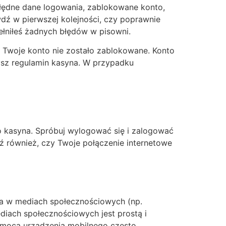
łędne dane logowania, zablokowane konto,
ź w pierwszej kolejności, czy poprawnie
pełniłeś żadnych błędów w pisowni.
y Twoje konto nie zostało zablokowane. Konto
zysz regulamin kasyna. W przypadku
o kasyna. Spróbuj wylogować się i zalogować
dź również, czy Twoje połączenie internetowe
ta w mediach społecznościowych (np.
iach społecznościowych jest prostą i
omocą urządzenia mobilnego często