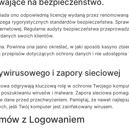
wające na bezpieczeństwo.
siada ono odpowiednią licencję wydaną przez renomowaną in
strzega rygorystycznych standardów bezpieczeństwa. Spraw
 internetowej. Regularne audyty bezpieczeństwa przeprowad
danych swoich klientów.
a. Powinna ona jasno określać, w jaki sposób kasyno zbie
a przepisów dotyczących ochrony danych i nie udostępnia
wirusowego i zapory sieciowej
owa odgrywają kluczową rolę w ochronie Twojego kompute
 w poszukiwaniu wirusów i malware. Zapora sieciowa pom
dane przed przechwyceniem. Pamiętaj, że nawet najlepsze
, jeśli Twój komputer jest zainfekowany wirusem.
emów z Logowaniem