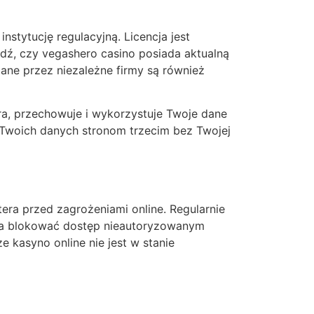
stytucję regulacyjną. Licencja jest
dź, czy vegashero casino posiada aktualną
zane przez niezależne firmy są również
ra, przechowuje i wykorzystuje Twoje dane
 Twoich danych stronom trzecim bez Twojej
ra przed zagrożeniami online. Regularnie
aga blokować dostęp nieautoryzowanym
 kasyno online nie jest w stanie