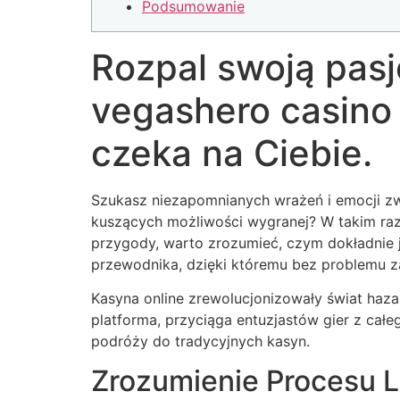
Podsumowanie
Rozpal swoją pasj
vegashero casino 
czeka na Ciebie.
Szukasz niezapomnianych wrażeń i emocji zw
kuszących możliwości wygranej? W takim razi
przygody, warto zrozumieć, czym dokładnie 
przewodnika, dzięki któremu bez problemu za
Kasyna online zrewolucjonizowały świat haza
platforma, przyciąga entuzjastów gier z cał
podróży do tradycyjnych kasyn.
Zrozumienie Procesu 