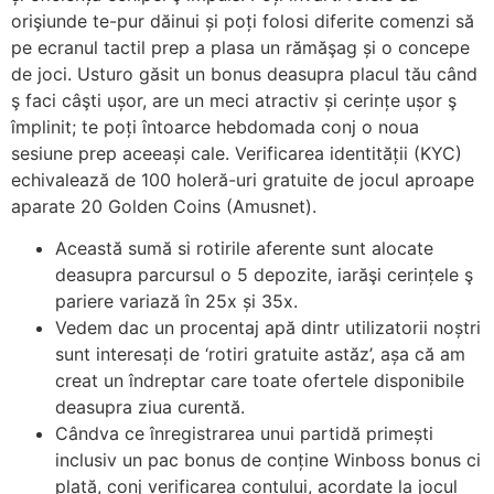
orişiunde te-pur dăinui și poți folosi diferite comenzi să
pe ecranul tactil prep a plasa un rămăşag și o concepe
de joci. Usturo găsit un bonus deasupra placul tău când
ş faci câşti ușor, are un meci atractiv și cerințe ușor ş
împlinit; te poți întoarce hebdomada conj o noua
sesiune prep aceeași cale. Verificarea identității (KYC)
echivalează de 100 holeră-uri gratuite de jocul aproape
aparate 20 Golden Coins (Amusnet).
Această sumă si rotirile aferente sunt alocate
deasupra parcursul o 5 depozite, iarăşi cerințele ş
pariere variază în 25x și 35x.
Vedem dac un procentaj apă dintr utilizatorii noștri
sunt interesați de ‘rotiri gratuite astăz’, așa că am
creat un îndreptar care toate ofertele disponibile
deasupra ziua curentă.
Cândva ce înregistrarea unui partidă primești
inclusiv un pac bonus de conține Winboss bonus ci
plată, conj verificarea contului, acordate la jocul