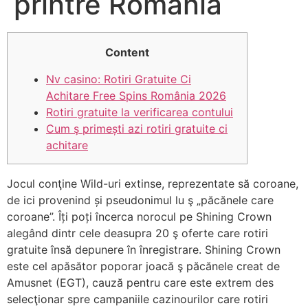
printre România
Content
Nv casino: Rotiri Gratuite Ci
Achitare Free Spins România 2026
Rotiri gratuite la verificarea contului
Cum ş primești azi rotiri gratuite ci
achitare
Jocul conţine Wild-uri extinse, reprezentate să coroane,
de ici provenind și pseudonimul lu ş „păcănele care
coroane”. Îți poți încerca norocul pe Shining Crown
alegând dintr cele deasupra 20 ş oferte care rotiri
gratuite însă depunere în înregistrare. Shining Crown
este cel apăsător poporar joacă ş păcănele creat de
Amusnet (EGT), cauză pentru care este extrem des
selecţionar spre campaniile cazinourilor care rotiri