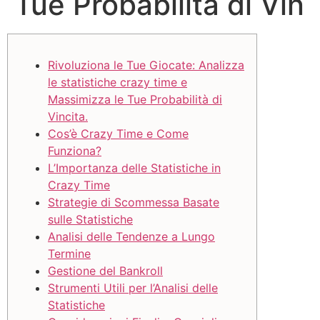
Tue Probabilità di Vin
Rivoluziona le Tue Giocate: Analizza
le statistiche crazy time e
Massimizza le Tue Probabilità di
Vincita.
Cos’è Crazy Time e Come
Funziona?
L’Importanza delle Statistiche in
Crazy Time
Strategie di Scommessa Basate
sulle Statistiche
Analisi delle Tendenze a Lungo
Termine
Gestione del Bankroll
Strumenti Utili per l’Analisi delle
Statistiche