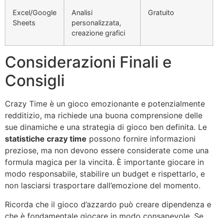
Excel/Google
Analisi
Gratuito
Sheets
personalizzata,
creazione grafici
Considerazioni Finali e
Consigli
Crazy Time è un gioco emozionante e potenzialmente
redditizio, ma richiede una buona comprensione delle
sue dinamiche e una strategia di gioco ben definita. Le
statistiche crazy time
possono fornire informazioni
preziose, ma non devono essere considerate come una
formula magica per la vincita. È importante giocare in
modo responsabile, stabilire un budget e rispettarlo, e
non lasciarsi trasportare dall’emozione del momento.
Ricorda che il gioco d’azzardo può creare dipendenza e
che è fondamentale giocare in modo consapevole. Se