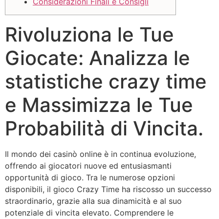
Considerazioni Finali e Consigli
Rivoluziona le Tue
Giocate: Analizza le
statistiche crazy time
e Massimizza le Tue
Probabilità di Vincita.
Il mondo dei casinò online è in continua evoluzione,
offrendo ai giocatori nuove ed entusiasmanti
opportunità di gioco. Tra le numerose opzioni
disponibili, il gioco Crazy Time ha riscosso un successo
straordinario, grazie alla sua dinamicità e al suo
potenziale di vincita elevato. Comprendere le