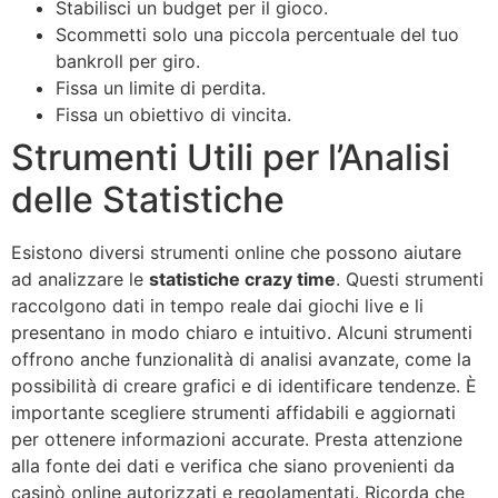
Stabilisci un budget per il gioco.
Scommetti solo una piccola percentuale del tuo
bankroll per giro.
Fissa un limite di perdita.
Fissa un obiettivo di vincita.
Strumenti Utili per l’Analisi
delle Statistiche
Esistono diversi strumenti online che possono aiutare
ad analizzare le
statistiche crazy time
. Questi strumenti
raccolgono dati in tempo reale dai giochi live e li
presentano in modo chiaro e intuitivo. Alcuni strumenti
offrono anche funzionalità di analisi avanzate, come la
possibilità di creare grafici e di identificare tendenze. È
importante scegliere strumenti affidabili e aggiornati
per ottenere informazioni accurate. Presta attenzione
alla fonte dei dati e verifica che siano provenienti da
casinò online autorizzati e regolamentati. Ricorda che