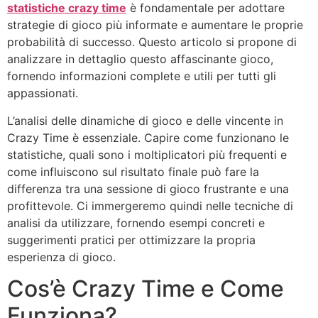
statistiche crazy time
è fondamentale per adottare
strategie di gioco più informate e aumentare le proprie
probabilità di successo. Questo articolo si propone di
analizzare in dettaglio questo affascinante gioco,
fornendo informazioni complete e utili per tutti gli
appassionati.
L’analisi delle dinamiche di gioco e delle vincente in
Crazy Time è essenziale. Capire come funzionano le
statistiche, quali sono i moltiplicatori più frequenti e
come influiscono sul risultato finale può fare la
differenza tra una sessione di gioco frustrante e una
profittevole. Ci immergeremo quindi nelle tecniche di
analisi da utilizzare, fornendo esempi concreti e
suggerimenti pratici per ottimizzare la propria
esperienza di gioco.
Cos’è Crazy Time e Come
Funziona?