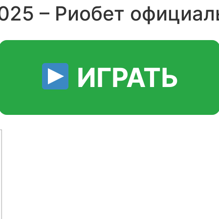
2025 – Риобет официал
ИГРАТЬ