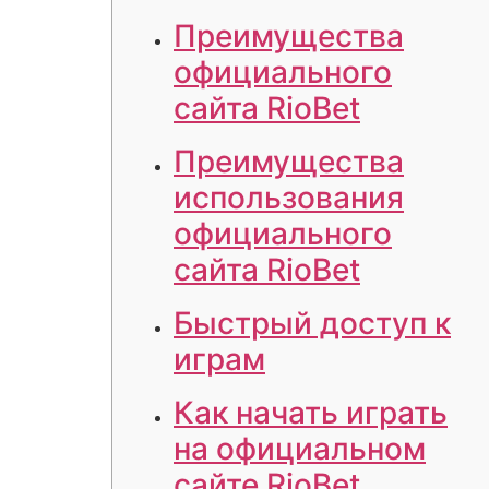
Преимущества
официального
сайта RioBet
Преимущества
использования
официального
сайта RioBet
Быстрый доступ к
играм
Как начать играть
на официальном
сайте RioBet