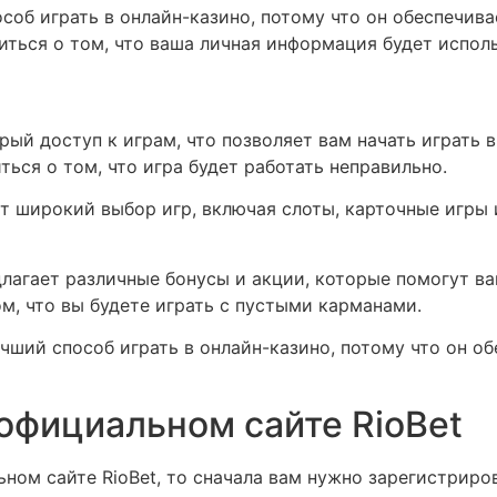
особ играть в онлайн-казино, потому что он обеспечив
иться о том, что ваша личная информация будет испол
ый доступ к играм, что позволяет вам начать играть в
ться о том, что игра будет работать неправильно.
 широкий выбор игр, включая слоты, карточные игры и 
длагает различные бонусы и акции, которые помогут ва
м, что вы будете играть с пустыми карманами.
учший способ играть в онлайн-казино, потому что он о
 официальном сайте RioBet
ном сайте RioBet, то сначала вам нужно зарегистриров