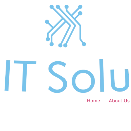
Home
About Us