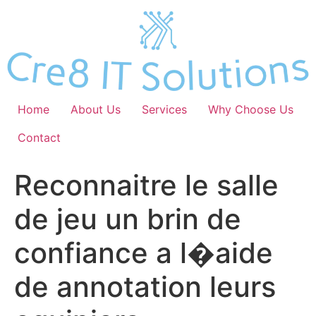
Skip
to
content
Home
About Us
Services
Why Choose Us
Contact
Reconnaitre le salle
de jeu un brin de
confiance a l�aide
de annotation leurs