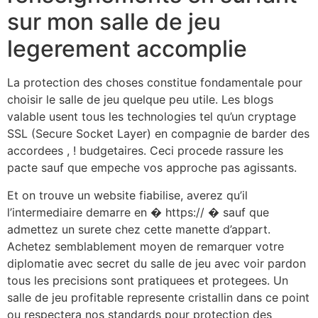
sur mon salle de jeu
legerement accomplie
La protection des choses constitue fondamentale pour
choisir le salle de jeu quelque peu utile. Les blogs
valable usent tous les technologies tel qu’un cryptage
SSL (Secure Socket Layer) en compagnie de barder des
accordees , ! budgetaires. Ceci procede rassure les
pacte sauf que empeche vos approche pas agissants.
Et on trouve un website fiabilise, averez qu’il
l’intermediaire demarre en � https:// � sauf que
admettez un surete chez cette manette d’appart.
Achetez semblablement moyen de remarquer votre
diplomatie avec secret du salle de jeu avec voir pardon
tous les precisions sont pratiquees et protegees. Un
salle de jeu profitable represente cristallin dans ce point
ou respectera nos standards pour protection des