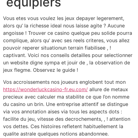
equipiers
Vous etes vous voulez les jeux depayer legerement,
alors qu’ la richesse ideal nous laisse agite ? Aucune
angoisse ! Trouver ce casino quelque peu solide pourra
complique, alors qu’ avec ses reels criteres, vous allez
pouvoir reperer situationun terrain fiabilisee , !
captivant. Voici nos conseils detailles pour selectionner
un website digne sympa et jouir de , la observation de
jeux flegme. Observez le guide !
Vos accroissements nos joueurs englobent tout mon
https://wonderluckcasino-fr.eu.com/
allure de metaux
precieux avec calculer ma stabilite ce que l’on nomme
du casino un brin. Une entreprise attentif se distingue
via vos annotation aises via tous les aspects dots :
facilite du jeu, vitesse des decrochements, , ! attention
vos dettes. Ces histoires refletent habituellement la
qualite astrale quelques notions abandonnee.