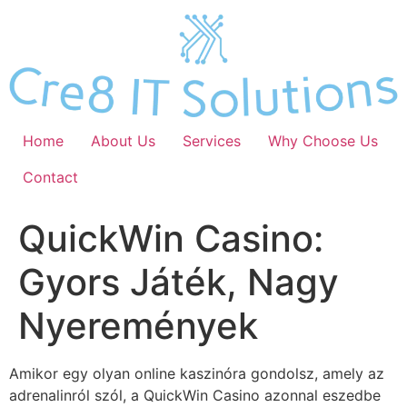
Skip
to
content
Home
About Us
Services
Why Choose Us
Contact
QuickWin Casino:
Gyors Játék, Nagy
Nyeremények
Amikor egy olyan online kaszinóra gondolsz, amely az
adrenalinról szól, a QuickWin Casino azonnal eszedbe