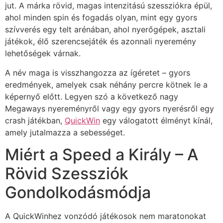
jut. A márka rövid, magas intenzitású szessziókra épül,
ahol minden spin és fogadás olyan, mint egy gyors
szívverés egy telt arénában, ahol nyerőgépek, asztali
játékok, élő szerencsejáték és azonnali nyeremény
lehetőségek várnak.
A név maga is visszhangozza az ígéretet – gyors
eredmények, amelyek csak néhány percre kötnek le a
képernyő előtt. Legyen szó a következő nagy
Megaways nyereményről vagy egy gyors nyerésről egy
crash játékban,
QuickWin
egy válogatott élményt kínál,
amely jutalmazza a sebességet.
Miért a Speed a Király – A
Rövid Szessziók
Gondolkodásmódja
A QuickWinhez vonzódó játékosok nem maratonokat