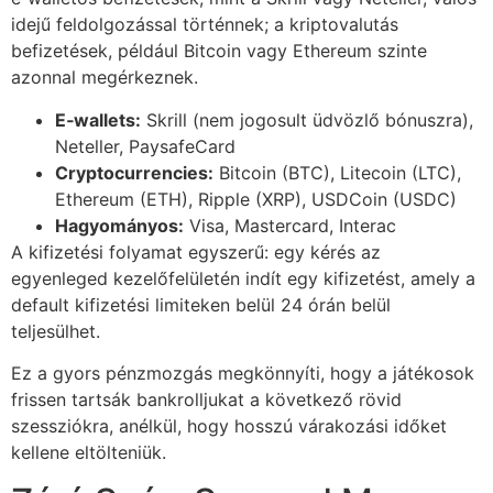
idejű feldolgozással történnek; a kriptovalutás
befizetések, például Bitcoin vagy Ethereum szinte
azonnal megérkeznek.
E‑wallets:
Skrill (nem jogosult üdvözlő bónuszra),
Neteller, PaysafeCard
Cryptocurrencies:
Bitcoin (BTC), Litecoin (LTC),
Ethereum (ETH), Ripple (XRP), USDCoin (USDC)
Hagyományos:
Visa, Mastercard, Interac
A kifizetési folyamat egyszerű: egy kérés az
egyenleged kezelőfelületén indít egy kifizetést, amely a
default kifizetési limiteken belül 24 órán belül
teljesülhet.
Ez a gyors pénzmozgás megkönnyíti, hogy a játékosok
frissen tartsák bankrolljukat a következő rövid
szessziókra, anélkül, hogy hosszú várakozási időket
kellene eltölteniük.