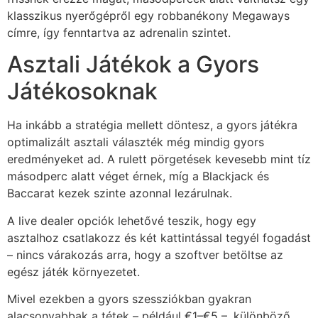
klasszikus nyerőgépről egy robbanékony Megaways
címre, így fenntartva az adrenalin szintet.
Asztali Játékok a Gyors
Játékosoknak
Ha inkább a stratégia mellett döntesz, a gyors játékra
optimalizált asztali választék még mindig gyors
eredményeket ad. A rulett pörgetések kevesebb mint tíz
másodperc alatt véget érnek, míg a Blackjack és
Baccarat kezek szinte azonnal lezárulnak.
A live dealer opciók lehetővé teszik, hogy egy
asztalhoz csatlakozz és két kattintással tegyél fogadást
– nincs várakozás arra, hogy a szoftver betöltse az
egész játék környezetet.
Mivel ezekben a gyors szessziókban gyakran
alacsonyabbak a tétek – például €1–€5 –, különböző