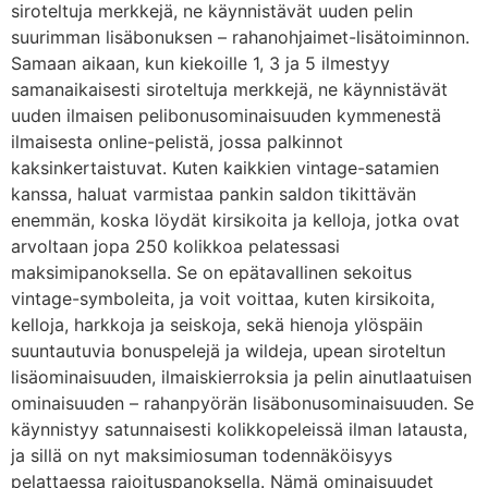
siroteltuja merkkejä, ne käynnistävät uuden pelin
suurimman lisäbonuksen – rahanohjaimet-lisätoiminnon.
Samaan aikaan, kun kiekoille 1, 3 ja 5 ilmestyy
samanaikaisesti siroteltuja merkkejä, ne käynnistävät
uuden ilmaisen pelibonusominaisuuden kymmenestä
ilmaisesta online-pelistä, jossa palkinnot
kaksinkertaistuvat. Kuten kaikkien vintage-satamien
kanssa, haluat varmistaa pankin saldon tikittävän
enemmän, koska löydät kirsikoita ja kelloja, jotka ovat
arvoltaan jopa 250 kolikkoa pelatessasi
maksimipanoksella. Se on epätavallinen sekoitus
vintage-symboleita, ja voit voittaa, kuten kirsikoita,
kelloja, harkkoja ja seiskoja, sekä hienoja ylöspäin
suuntautuvia bonuspelejä ja wildeja, upean siroteltun
lisäominaisuuden, ilmaiskierroksia ja pelin ainutlaatuisen
ominaisuuden – rahanpyörän lisäbonusominaisuuden. Se
käynnistyy satunnaisesti kolikkopeleissä ilman latausta,
ja sillä on nyt maksimiosuman todennäköisyys
pelattaessa rajoituspanoksella. Nämä ominaisuudet