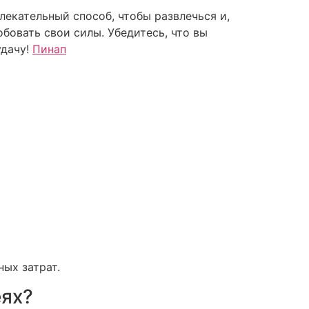
екательный способ, чтобы развлечься и,
бовать свои силы. Убедитесь, что вы
удачу!
Пинап
ых затрат.
еях?