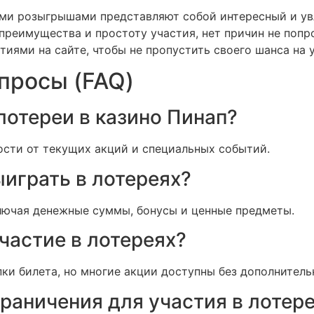
ыми розыгрышами представляют собой интересный и увл
преимущества и простоту участия, нет причин не попро
тиями на сайте, чтобы не пропустить своего шанса на 
просы (FAQ)
 лотереи в казино Пинап?
ости от текущих акций и специальных событий.
ыиграть в лотереях?
лючая денежные суммы, бонусы и ценные предметы.
участие в лотереях?
ки билета, но многие акции доступны без дополнительн
граничения для участия в лотер