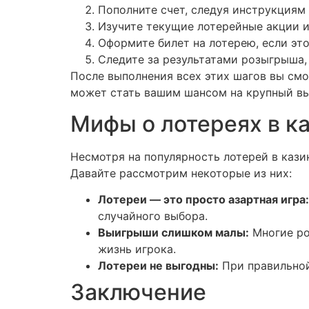
Пополните счет, следуя инструкциям
Изучите текущие лотерейные акции и 
Оформите билет на лотерею, если это
Следите за результатами розыгрыша,
После выполнения всех этих шагов вы смо
может стать вашим шансом на крупный в
Мифы о лотереях в к
Несмотря на популярность лотерей в кази
Давайте рассмотрим некоторые из них:
Лотереи — это просто азартная игра:
случайного выбора.
Выигрыши слишком малы:
Многие ро
жизнь игрока.
Лотереи не выгодны:
При правильной
Заключение