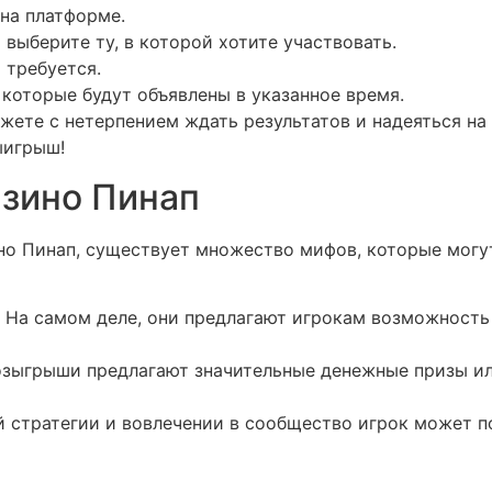
 на платформе.
выберите ту, в которой хотите участвовать.
 требуется.
 которые будут объявлены в указанное время.
жете с нетерпением ждать результатов и надеяться на
ыигрыш!
азино Пинап
но Пинап, существует множество мифов, которые могу
На самом деле, они предлагают игрокам возможность 
зыгрыши предлагают значительные денежные призы ил
 стратегии и вовлечении в сообщество игрок может п