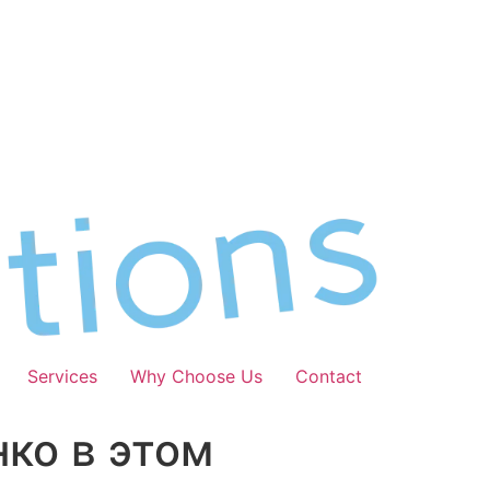
Services
Why Choose Us
Contact
ко в этом