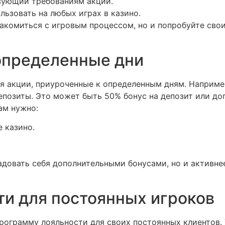
вующий требованиям акции.
льзовать на любых играх в казино.
акомиться с игровым процессом, но и попробуйте свои
 определенные дни
 акции, приуроченные к определенным дням. Например
епозиты. Это может быть 50% бонус на депозит или д
ам нужно:
 казино.
адовать себя дополнительными бонусами, но и активнее
и для постоянных игроков
рограмму лояльности для своих постоянных клиентов. 