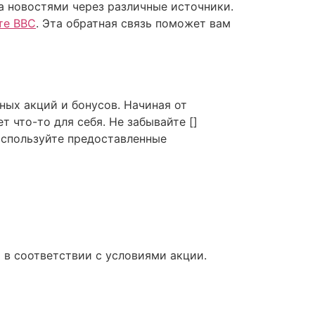
а новостями через различные источники.
те BBC
. Эта обратная связь поможет вам
ных акций и бонусов. Начиная от
что-то для себя. Не забывайте []
Используйте предоставленные
 в соответствии с условиями акции.