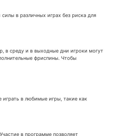
 силы в различных играх без риска для
, в среду и в выходные дни игроки могут
ополнительные фриспины. Чтобы
 играть в любимые игры, такие как
Участие в программе позволяет