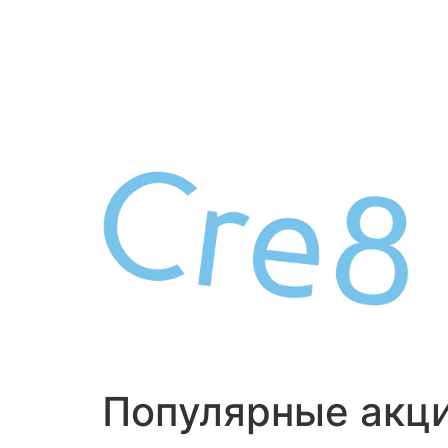
Skip
to
content
Популярные акци