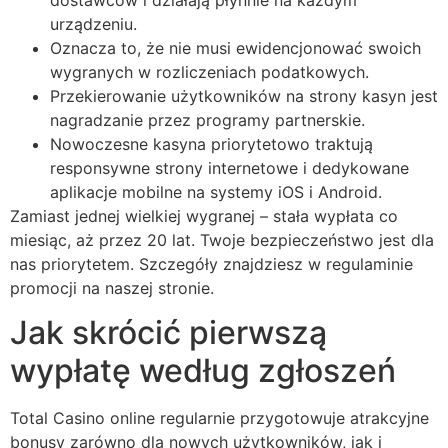
urządzeniu.
Oznacza to, że nie musi ewidencjonować swoich
wygranych w rozliczeniach podatkowych.
Przekierowanie użytkowników na strony kasyn jest
nagradzanie przez programy partnerskie.
Nowoczesne kasyna priorytetowo traktują
responsywne strony internetowe i dedykowane
aplikacje mobilne na systemy iOS i Android.
Zamiast jednej wielkiej wygranej – stała wypłata co
miesiąc, aż przez 20 lat. Twoje bezpieczeństwo jest dla
nas priorytetem. Szczegóły znajdziesz w regulaminie
promocji na naszej stronie.
Jak skrócić pierwszą
wypłatę według zgłoszeń
Total Casino online regularnie przygotowuje atrakcyjne
bonusy zarówno dla nowych użytkowników, jak i