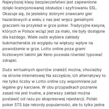
Najwyższej klasy bezpieczeństwo jest zapewnione
dzięki licencjonowanej obsłudze i szyfrowaniu SSL.
Okazuje się, że jesteśmy dobrymi znawcami gier
hazardowych a wielu z nas jest wręcz genialnymi
graczami na przykład w grze poker. Tradycyjne kasyna,
których w Polsce wciąż jest za mało, nie były dostępne
dla każdego. Wiele osób wybiera zakłady
bukmacherskie ze względu na większy wpływ na
powodzenie w grze. Lotto online poza grami
liczbowymi takimi jak Keno pozwala również typować
zdrapki.
Dużo wirtualnych sportów znaleźć można, chociażby
na stronie internetowej Na szczęście, ich alternatywy to
nie tylko liczby w Lotto online czy wspomniane już
legalne gry karciane. W obu przypadkach poznanie
zasad nie jest trudne, a pierwszy zakład można
postawić od razu po ekspresowej rejestarcji. Polski
poker STS bije rekordy popularności, ale to tylko jedna