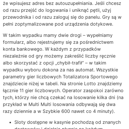
że wpisujesz adres bez autouzupełniania. Jeśli chcesz
od razu przejść do logowania i uniknąć pętli, użyj
przewodnika i od razu zaloguj się do panelu. Gry są w
pełni zoptymalizowane pod urządzenia dotykowe.
W takim wypadku mamy dwie drogi – wypełniamy
formularz, albo rejestrujemy się za pośrednictwem
konta bankowego. W każdym z przypadków
niezależnie od gry możemy zakreślić liczby ręcznie
albo skorzystać z opcji „chybił-trafił” – w takim
wypadku wyboru dokona za nas automat. Wszystkie
parametry gier liczbowych Totalizatora Sportowego
znajdziecie niżej w tabeli. Na stronie Lotto znajdziemy
łącznie 11 gier liczbowych. Operator zaspokoi zarówno
tych, którzy nie chcą czekać na losowanie kilka dni (na
przykład w Multi Multi losowania odbywają się dwa
razy dziennie a w Szybkie 600 nawet co 4 minuty).
Sloty dostępne w kasynie pochodzą od znanych
dostawców i działają płynnie na każdym