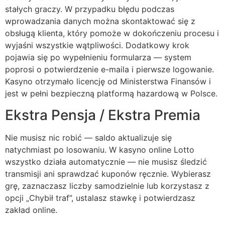
stałych graczy. W przypadku błędu podczas
wprowadzania danych można skontaktować się z
obsługą klienta, który pomoże w dokończeniu procesu i
wyjaśni wszystkie wątpliwości. Dodatkowy krok
pojawia się po wypełnieniu formularza — system
poprosi o potwierdzenie e-maila i pierwsze logowanie.
Kasyno otrzymało licencję od Ministerstwa Finansów i
jest w pełni bezpieczną platformą hazardową w Polsce.
Ekstra Pensja / Ekstra Premia
Nie musisz nic robić — saldo aktualizuje się
natychmiast po losowaniu. W kasyno online Lotto
wszystko działa automatycznie — nie musisz śledzić
transmisji ani sprawdzać kuponów ręcznie. Wybierasz
grę, zaznaczasz liczby samodzielnie lub korzystasz z
opcji „Chybił traf”, ustalasz stawkę i potwierdzasz
zakład online.