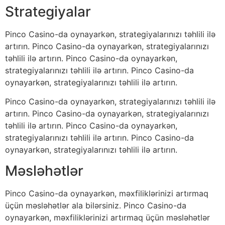
Strategiyalar
Pinco Casino-da oynayarkən, strategiyalarınızı təhlili ilə
artırın. Pinco Casino-da oynayarkən, strategiyalarınızı
təhlili ilə artırın. Pinco Casino-da oynayarkən,
strategiyalarınızı təhlili ilə artırın. Pinco Casino-da
oynayarkən, strategiyalarınızı təhlili ilə artırın.
Pinco Casino-da oynayarkən, strategiyalarınızı təhlili ilə
artırın. Pinco Casino-da oynayarkən, strategiyalarınızı
təhlili ilə artırın. Pinco Casino-da oynayarkən,
strategiyalarınızı təhlili ilə artırın. Pinco Casino-da
oynayarkən, strategiyalarınızı təhlili ilə artırın.
Məsləhətlər
Pinco Casino-da oynayarkən, məxfiliklərinizi artırmaq
üçün məsləhətlər ala bilərsiniz. Pinco Casino-da
oynayarkən, məxfiliklərinizi artırmaq üçün məsləhətlər