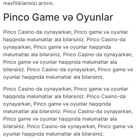
məxfiliklərinizi artırın.
Pinco Game və Oyunlar
Pinco Casino-da oynayarkən, Pinco game və oyunlar
haqqında məlumatlar ala bilərsiniz. Pinco Casino-da
oynayarkən, Pinco game və oyunlar haqqında
məlumatlar ala bilərsiniz. Pinco Casino-da oynayarkən,
Pinco game və oyunlar haqqında məlumatlar ala
bilərsiniz. Pinco Casino-da oynayarkən, Pinco game və
oyunlar haqqında məlumatlar ala bilərsiniz.
Pinco Casino-da oynayarkən, Pinco game və oyunlar
haqqında məlumatlar ala bilərsiniz. Pinco Casino-da
oynayarkən, Pinco game və oyunlar haqqında
məlumatlar ala bilərsiniz. Pinco Casino-da oynayarkən,
Pinco game və oyunlar haqqında məlumatlar ala
bilərsiniz. Pinco Casino-da oynayarkən, Pinco game və
oyunlar haqqında məlumatlar ala bilərsiniz.