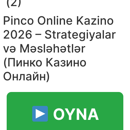
(2)
Pinco Online Kazino
2026 – Strategiyalar
və Məsləhətlər
(Пинко Казино
Онлайн)
OYNA