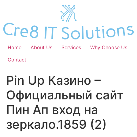
Skip
to
content
Home
About Us
Services
Why Choose Us
Contact
Pin Up Казино –
Официальный сайт
Пин Ап вход на
зеркало.1859 (2)