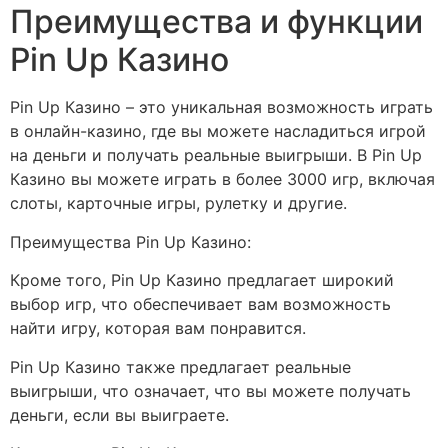
Преимущества и функции
Pin Up Казино
Pin Up Казино – это уникальная возможность играть
в онлайн-казино, где вы можете насладиться игрой
на деньги и получать реальные выигрыши. В Pin Up
Казино вы можете играть в более 3000 игр, включая
слоты, карточные игры, рулетку и другие.
Преимущества Pin Up Казино:
Кроме того, Pin Up Казино предлагает широкий
выбор игр, что обеспечивает вам возможность
найти игру, которая вам понравится.
Pin Up Казино также предлагает реальные
выигрыши, что означает, что вы можете получать
деньги, если вы выиграете.