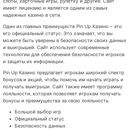
слоты, карточные игры, рулетку и другие. Сайт
имеет лицензию и является одним из самых
надежных казино в сети.
Один из главных преимуществ Pin Up Казино – это
его официальный статус. Это означает, что вы
можете быть уверены в безопасности своих данных
и выигрышей. Сайт использует современные
технологии для обеспечения безопасности игроков
и защиты их информации.
Pin Up Казино предлагает игрокам широкий спектр
бонусов и акций, чтобы помочь им начать играть и
получать выигрыши. Сайт также имеет программу
лояльности, которая позволяет игрокам получать
бонусы и преимущества за свою лояльность.
Большой выбор игр
Официальный статус
Безопасность данных