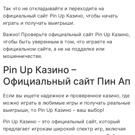
Так что не откладывайте и переходите на
официальный сайт Pin Up Казино, чтобы начать
играть и получать выигрыши.
Важно! Проверьте официальный сайт Pin Up Казино,
чтобы быть уверенным в том, что играете на
официальном сайте, а не на подделке или
мошенничестве.
Pin Up Казино –
Официальный сайт Пин Ап
Если вы ищете надежное и проверенное казино, где
можно играть в любимые игры и получать реальные
выигрыши, то Pin Up Казино – ваш выбор!
Pin Up Казино – это официальный сайт, который
предлагает игрокам широкий спектр игр, включая