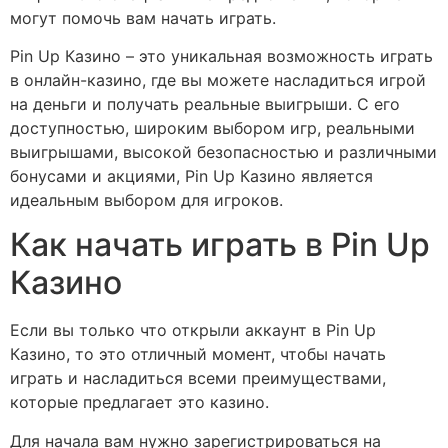
могут помочь вам начать играть.
Pin Up Казино – это уникальная возможность играть
в онлайн-казино, где вы можете насладиться игрой
на деньги и получать реальные выигрыши. С его
доступностью, широким выбором игр, реальными
выигрышами, высокой безопасностью и различными
бонусами и акциями, Pin Up Казино является
идеальным выбором для игроков.
Как начать играть в Pin Up
Казино
Если вы только что открыли аккаунт в Pin Up
Казино, то это отличный момент, чтобы начать
играть и насладиться всеми преимуществами,
которые предлагает это казино.
Для начала вам нужно зарегистрироваться на