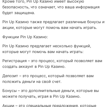
Кроме того, Pin Up Казино имеет высокую
безопасность, что означает, что ваша информация
будет защищена.
Pin Up Казино также предлагает различные бонусы и
акции, которые могут помочь вам начать играть.
Функции Pin Up Казино:
Pin Up Казино предлагает несколько функций,
которые могут помочь вам начать играть:
Регистрация – это процесс, который позволяет вам
создать аккаунт в Pin Up Казино.
Депозит – это процесс, который позволяет вам
положить деньги на свой счет.
Бонусы – это дополнительные деньги, которые вы
можете получать, играя в Pin Up Казино.
Акции – это специальные предложения, которые