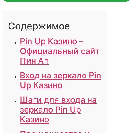
Содержимое
Pin Up Казино –
Официальный сайт
Пин Ап
Вход на зеркало Pin
Up Казино
Шаги для входа на
зеркало Pin Up
Казино