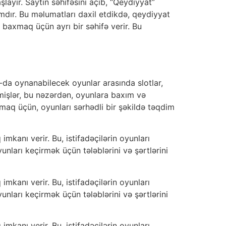
ayır. Saytın səhifəsini açıb, “Qeydiyyat”
mdır. Bu məlumatları daxil etdikdə, qeydiyyat
 baxmaq üçün ayrı bir səhifə verir. Bu
-da oynanabilecek oyunlar arasında slotlar,
eçmişlər, bu nəzərdən, oyunlara baxım və
rmaq üçün, oyunları sərhədli bir şəkildə təqdim
mkanı verir. Bu, istifadəçilərin oyunları
unları keçirmək üçün tələblərini və şərtlərini
mkanı verir. Bu, istifadəçilərin oyunları
unları keçirmək üçün tələblərini və şərtlərini
mkanı verir. Bu, istifadəçilərin oyunları