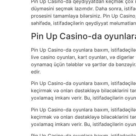
Pin Up Casino-da qeydiyyatdan keçmək çox rahat
düyməsini seçmək lazımdır. Daha sonra, istifad
prosesini tamamlaya bilərsiniz. Pin Up Casino,
səhifədə, istifadəçilərin qeydiyyat məlumatla
Pin Up Casino-da oyunlar
Pin Up Casino-da oyunlara baxım, istifadəçilə
live casino oyunları, kart oyunları, və digərlə
oynamaq üçün tələblər və şərtlər də bənzəyir. 
edir.
Pin Up Casino-da oyunlara baxım, istifadəçiləri
keçirmək və onları dəstəkləyə biləcəklərini tə
yoxlamaq imkanı verir. Bu, istifadəçilərin oyun
Pin Up Casino-da oyunlara baxım, istifadəçiləri
keçirmək və onları dəstəkləyə biləcəklərini tə
yoxlamaq imkanı verir. Bu, istifadəçilərin oyun
Pin Up Casino-da oyunlara baxım, istifadəçiləri