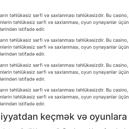
n təhlükəsiz sərfi və saxlanması təhlükəsizdir. Bu casino, v
lənlərin təhlükəsiz sərfi və saxlanması, oyun oynayanlar üçü
rindən istifadə edir.
n təhlükəsiz sərfi və saxlanması təhlükəsizdir. Bu casino, v
lənlərin təhlükəsiz sərfi və saxlanması, oyun oynayanlar üçü
rindən istifadə edir.
n təhlükəsiz sərfi və saxlanması təhlükəsizdir. Bu casino, v
lənlərin təhlükəsiz sərfi və saxlanması, oyun oynayanlar üçü
rindən istifadə edir.
n təhlükəsiz sərfi və saxlanması təhlükəsizdir. Bu casino, v
lənlərin təhlükəsiz sərfi və saxlanması, oyun oynayanlar üçü
rindən istifadə edir.
iyyatdan keçmək və oyunlara