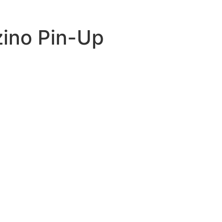
zino Pin-Up