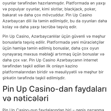
oyunlar tərəfindən hazırlanmışdır. Platformada ən yaxşı
və populyar oyunlar, kimi slotlar, blackjack, poker,
bakarat və daha çox mövcuddur. Pin Up Casino
Azərbaycan dili ilə təmin edilmişdir, bu da oyunları daha
kolay və daha yaxşı təcrübə təşviq edir.
Pin Up Casino, Azərbaycanlılar üçün güvenli və məşhur
bonuslarla təşviq edilir. Platformada yeni müraciətçilər
üçün həmişə təmin edilmiş bonuslar, daha çox oyun
oynayaraq məxsus məbləği artırmaq üçün bonuslar və
daha çox var. Pin Up Casino Azərbaycanın internet
tərəfindən təşkil edilən ilk onlayn kazino
platformalarından biridir və məsuliyyətli və məşhur bir
şirkətin tərəfində təşkil edilmişdir.
Pin Up Casino-dan faydaları
və nəticələri
Pin Up Casino-nun faydalarından biri – geniş qazanma