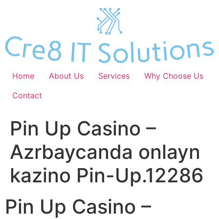
Skip
to
content
Home
About Us
Services
Why Choose Us
Contact
Pin Up Casino –
Azrbaycanda onlayn
kazino Pin-Up.12286
Pin Up Casino –